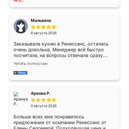
также адекватные цены. До этого
сравнивал с разными конкурентами в этом
сегменте ,выбор у конкурентов куда
Мальвина
меньше, здесь же он более разнообразный.
Мне нравится ,если что-то потребуется из
6 августа 2026
мебели буду заказывать только здесь.
Заказывала кухню в Ренессанс, осталась
очень довольна. Менеджер всё быстро
посчитала, на вопросы отвечала сразу.
Замерщик приехал в субботу, подошёл к
Читать полностью
делу со всей ответственностью. Собрали
за день, ребята работали аккуратно, даже
пыли почти не было. Качество отличное,
ящики ходят плавно, ничего не скрипит.
Всё подошло как влитое.
Аринка Р.
5 августа 2026
Больше всех мне понравилось
предложение от компании Ренессанс от
Елены Сергеевой. Подходяшщая цена и