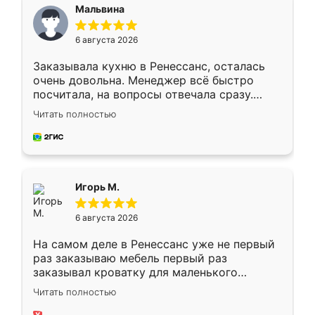
Мальвина
6 августа 2026
Заказывала кухню в Ренессанс, осталась
очень довольна. Менеджер всё быстро
посчитала, на вопросы отвечала сразу.
Замерщик приехал в субботу, подошёл к
Читать полностью
делу со всей ответственностью. Собрали
за день, ребята работали аккуратно, даже
пыли почти не было. Качество отличное,
ящики ходят плавно, ничего не скрипит.
Всё подошло как влитое.
Игорь М.
6 августа 2026
На самом деле в Ренессанс уже не первый
раз заказываю мебель первый раз
заказывал кроватку для маленького
ребёнка при его рождении ,во второй раз
Читать полностью
заказал шкаф-купе. По качеству очень
хорошее сборка достаточно быстрая,