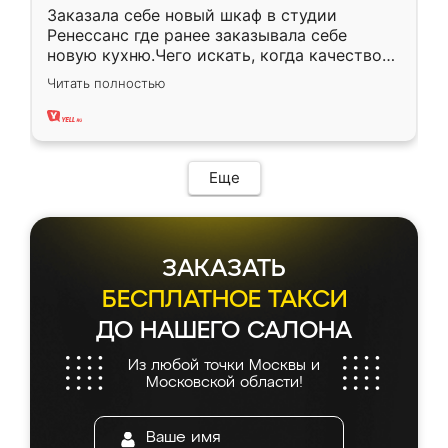
Заказала себе новый шкаф в студии
Ренессанс где ранее заказывала себе
новую кухню.Чего искать, когда качеством
вполне довольна. Служит кухня уже почти
Читать полностью
два года, нареканий нет.
Еще
ЗАКАЗАТЬ
БЕСПЛАТНОЕ ТАКСИ
ДО НАШЕГО САЛОНА
Из любой точки Москвы и
Московской области!