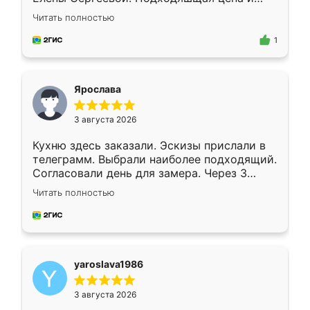
короткие сроки изготовления. Приехавший
Читать полностью
для замера сотрудник Владислав
предложил по моему эскизу самый
1
подходящий вариант шкафа. Немного его
видоизменил, получилось даже лучше, чем
я хотела.
Ярослава
3 августа 2026
Кухню здесь заказали. Эскизы прислали в
телеграмм. Выбрали наиболее подходящий.
Согласовали день для замера. Через 3
недели кухня была уже готова. Остались
Читать полностью
довольны работой. Спасибо Ренессанс
мебель за качественную работу!
yaroslava1986
3 августа 2026