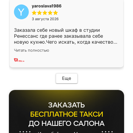
yaroslava1986
3 августа 2026
Заказала себе новый шкаф в студии
Ренессанс где ранее заказывала себе
новую кухню.Чего искать, когда качеством
вполне довольна. Служит кухня уже почти
Читать полностью
два года, нареканий нет.
Еще
ЗАКАЗАТЬ
БЕСПЛАТНОЕ ТАКСИ
ДО НАШЕГО САЛОНА