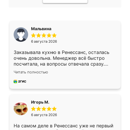
Мальвина
6 августа 2026
Заказывала кухню в Ренессанс, осталась
очень довольна. Менеджер всё быстро
посчитала, на вопросы отвечала сразу.
Замерщик приехал в субботу, подошёл к
Читать полностью
делу со всей ответственностью. Собрали
за день, ребята работали аккуратно, даже
пыли почти не было. Качество отличное,
ящики ходят плавно, ничего не скрипит.
Всё подошло как влитое.
Игорь М.
6 августа 2026
На самом деле в Ренессанс уже не первый