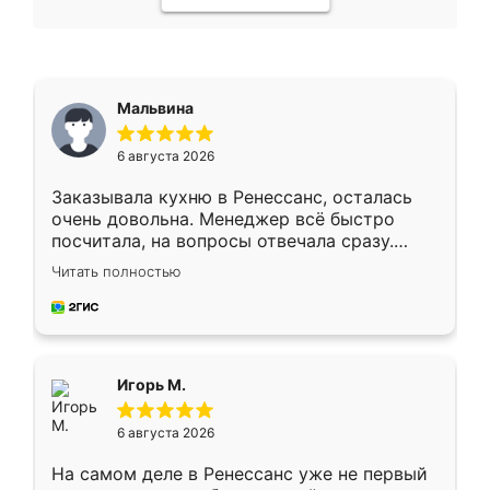
Мальвина
6 августа 2026
Заказывала кухню в Ренессанс, осталась
очень довольна. Менеджер всё быстро
посчитала, на вопросы отвечала сразу.
Замерщик приехал в субботу, подошёл к
Читать полностью
делу со всей ответственностью. Собрали
за день, ребята работали аккуратно, даже
пыли почти не было. Качество отличное,
ящики ходят плавно, ничего не скрипит.
Всё подошло как влитое.
Игорь М.
6 августа 2026
На самом деле в Ренессанс уже не первый