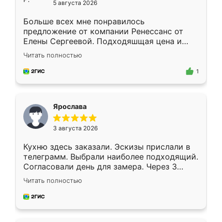
5 августа 2026
Больше всех мне понравилось
предложение от компании Ренессанс от
Елены Сергеевой. Подходяшщая цена и
короткие сроки изготовления. Приехавший
Читать полностью
для замера сотрудник Владислав
предложил по моему эскизу самый
1
подходящий вариант шкафа. Немного его
видоизменил, получилось даже лучше, чем
я хотела.
Ярослава
3 августа 2026
Кухню здесь заказали. Эскизы прислали в
телеграмм. Выбрали наиболее подходящий.
Согласовали день для замера. Через 3
недели кухня была уже готова. Остались
Читать полностью
довольны работой. Спасибо Ренессанс
мебель за качественную работу!