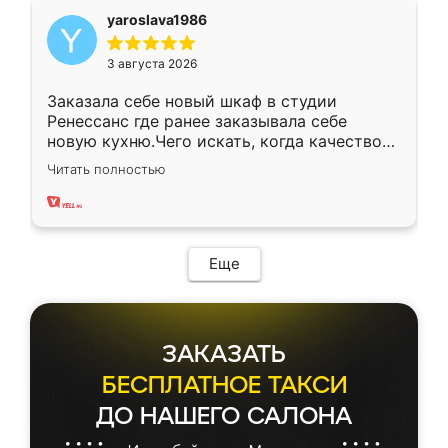
yaroslava1986
3 августа 2026
Заказала себе новый шкаф в студии
Ренессанс где ранее заказывала себе
новую кухню.Чего искать, когда качеством
вполне довольна. Служит кухня уже почти
Читать полностью
два года, нареканий нет.
Еще
ЗАКАЗАТЬ
БЕСПЛАТНОЕ ТАКСИ
ДО НАШЕГО САЛОНА