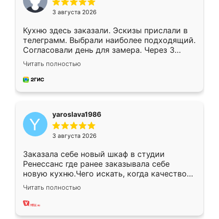
3 августа 2026
Кухню здесь заказали. Эскизы прислали в
телеграмм. Выбрали наиболее подходящий.
Согласовали день для замера. Через 3
недели кухня была уже готова. Остались
Читать полностью
довольны работой. Спасибо Ренессанс
мебель за качественную работу!
yaroslava1986
3 августа 2026
Заказала себе новый шкаф в студии
Ренессанс где ранее заказывала себе
новую кухню.Чего искать, когда качеством
вполне довольна. Служит кухня уже почти
Читать полностью
два года, нареканий нет.