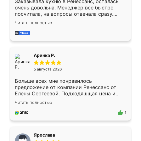
Заказывала кухню в Ренессанс, осталась
очень довольна. Менеджер всё быстро
посчитала, на вопросы отвечала сразу.
Замерщик приехал в субботу, подошёл к
Читать полностью
делу со всей ответственностью. Собрали
за день, ребята работали аккуратно, даже
пыли почти не было. Качество отличное,
ящики ходят плавно, ничего не скрипит.
Всё подошло как влитое.
Аринка Р.
5 августа 2026
Больше всех мне понравилось
предложение от компании Ренессанс от
Елены Сергеевой. Подходяшщая цена и
короткие сроки изготовления. Приехавший
Читать полностью
для замера сотрудник Владислав
предложил по моему эскизу самый
1
подходящий вариант шкафа. Немного его
видоизменил, получилось даже лучше, чем
я хотела.
Ярослава