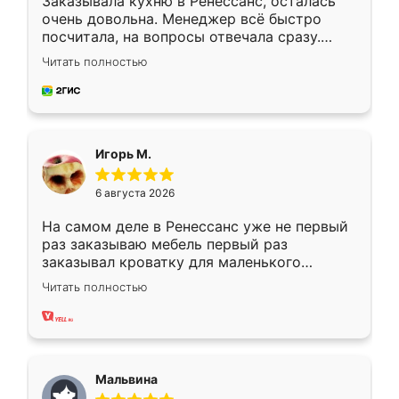
Заказывала кухню в Ренессанс, осталась
очень довольна. Менеджер всё быстро
посчитала, на вопросы отвечала сразу.
Замерщик приехал в субботу, подошёл к
Читать полностью
делу со всей ответственностью. Собрали
за день, ребята работали аккуратно, даже
пыли почти не было. Качество отличное,
ящики ходят плавно, ничего не скрипит.
Всё подошло как влитое.
Игорь М.
6 августа 2026
На самом деле в Ренессанс уже не первый
раз заказываю мебель первый раз
заказывал кроватку для маленького
ребёнка при его рождении ,во второй раз
Читать полностью
заказал шкаф-купе. По качеству очень
хорошее сборка достаточно быстрая,
также адекватные цены. До этого
сравнивал с разными конкурентами в этом
сегменте ,выбор у конкурентов куда
Мальвина
меньше, здесь же он более разнообразный.