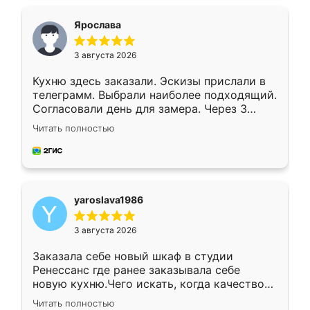
видоизменил, получилось даже лучше, чем
я хотела.
Ярослава
3 августа 2026
Кухню здесь заказали. Эскизы прислали в
телеграмм. Выбрали наиболее подходящий.
Согласовали день для замера. Через 3
недели кухня была уже готова. Остались
Читать полностью
довольны работой. Спасибо Ренессанс
мебель за качественную работу!
yaroslava1986
3 августа 2026
Заказала себе новый шкаф в студии
Ренессанс где ранее заказывала себе
новую кухню.Чего искать, когда качеством
вполне довольна. Служит кухня уже почти
Читать полностью