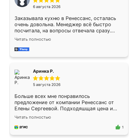
Мне нравится ,если что-то потребуется из
6 августа 2026
мебели буду заказывать только здесь.
Заказывала кухню в Ренессанс, осталась
очень довольна. Менеджер всё быстро
посчитала, на вопросы отвечала сразу.
Замерщик приехал в субботу, подошёл к
Читать полностью
делу со всей ответственностью. Собрали
за день, ребята работали аккуратно, даже
пыли почти не было. Качество отличное,
ящики ходят плавно, ничего не скрипит.
Всё подошло как влитое.
Аринка Р.
5 августа 2026
Больше всех мне понравилось
предложение от компании Ренессанс от
Елены Сергеевой. Подходяшщая цена и
короткие сроки изготовления. Приехавший
Читать полностью
для замера сотрудник Владислав
предложил по моему эскизу самый
1
подходящий вариант шкафа. Немного его