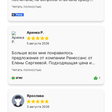
Замерщик приехал в субботу, подошёл к
Читать полностью
делу со всей ответственностью. Собрали
за день, ребята работали аккуратно, даже
пыли почти не было. Качество отличное,
ящики ходят плавно, ничего не скрипит.
Всё подошло как влитое.
Аринка Р.
5 августа 2026
Больше всех мне понравилось
предложение от компании Ренессанс от
Елены Сергеевой. Подходяшщая цена и
короткие сроки изготовления. Приехавший
Читать полностью
для замера сотрудник Владислав
предложил по моему эскизу самый
1
подходящий вариант шкафа. Немного его
видоизменил, получилось даже лучше, чем
я хотела.
Ярослава
3 августа 2026