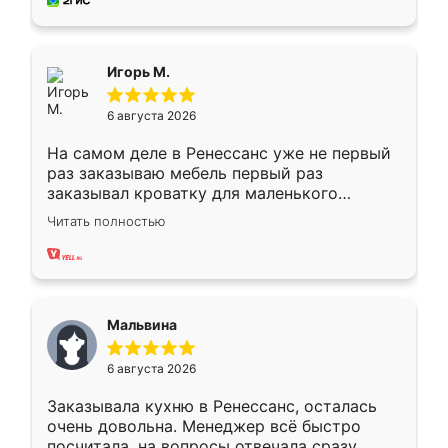
за день, ребята работали аккуратно, даже
пыли почти не было. Качество отличное,
ящики ходят плавно, ничего не скрипит.
Всё подошло как влитое.
Игорь М.
6 августа 2026
На самом деле в Ренессанс уже не первый
раз заказываю мебель первый раз
заказывал кроватку для маленького
ребёнка при его рождении ,во второй раз
Читать полностью
заказал шкаф-купе. По качеству очень
хорошее сборка достаточно быстрая,
также адекватные цены. До этого
сравнивал с разными конкурентами в этом
сегменте ,выбор у конкурентов куда
Мальвина
меньше, здесь же он более разнообразный.
Мне нравится ,если что-то потребуется из
6 августа 2026
мебели буду заказывать только здесь.
Заказывала кухню в Ренессанс, осталась
очень довольна. Менеджер всё быстро
посчитала, на вопросы отвечала сразу.