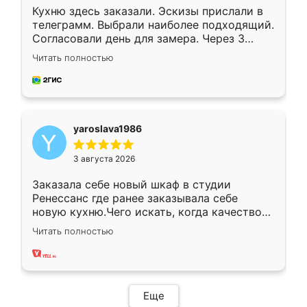
Кухню здесь заказали. Эскизы прислали в
телеграмм. Выбрали наиболее подходящий.
Согласовали день для замера. Через 3
недели кухня была уже готова. Остались
Читать полностью
довольны работой. Спасибо Ренессанс
мебель за качественную работу!
yaroslava1986
3 августа 2026
Заказала себе новый шкаф в студии
Ренессанс где ранее заказывала себе
новую кухню.Чего искать, когда качеством
вполне довольна. Служит кухня уже почти
Читать полностью
два года, нареканий нет.
Еще