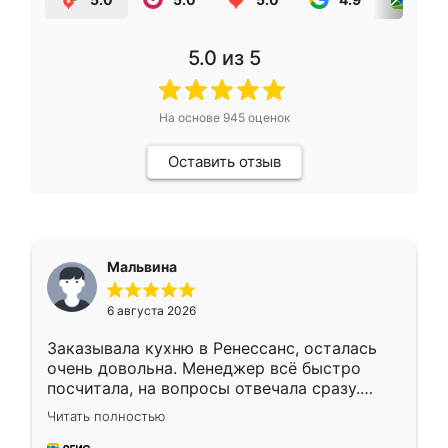
5.0
из 5
На основе
945
оценок
Оставить отзыв
Мальвина
6 августа 2026
Заказывала кухню в Ренессанс, осталась
очень довольна. Менеджер всё быстро
посчитала, на вопросы отвечала сразу.
Замерщик приехал в субботу, подошёл к
Читать полностью
делу со всей ответственностью. Собрали