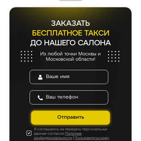
каких-либо доработок. Качеством осталась
довольна, все выглядит так, как и ожидала.
ЗАКАЗАТЬ
БЕСПЛАТНОЕ ТАКСИ
ДО НАШЕГО САЛОНА
Из любой точки Москвы и
Московской области!
Отправить
Я соглашаюсь на передачу персональных
данных согласно
Политике
конфиденциальности
|
Пользовательскому