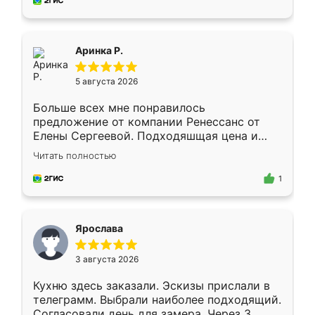
за день, ребята работали аккуратно, даже
пыли почти не было. Качество отличное,
ящики ходят плавно, ничего не скрипит.
Всё подошло как влитое.
Аринка Р.
5 августа 2026
Больше всех мне понравилось
предложение от компании Ренессанс от
Елены Сергеевой. Подходяшщая цена и
короткие сроки изготовления. Приехавший
Читать полностью
для замера сотрудник Владислав
предложил по моему эскизу самый
1
подходящий вариант шкафа. Немного его
видоизменил, получилось даже лучше, чем
я хотела.
Ярослава
3 августа 2026
Кухню здесь заказали. Эскизы прислали в
телеграмм. Выбрали наиболее подходящий.
Согласовали день для замера. Через 3