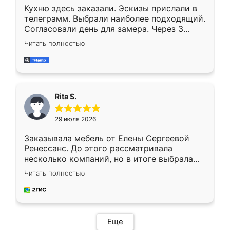
Кухню здесь заказали. Эскизы прислали в
телеграмм. Выбрали наиболее подходящий.
Согласовали день для замера. Через 3
недели кухня была уже готова. Остались
Читать полностью
довольны работой. Спасибо Ренессанс
мебель за качественную работу!
Rita S.
29 июля 2026
Заказывала мебель от Елены Сергеевой
Ренессанс. До этого рассматривала
несколько компаний, но в итоге выбрала
эту. Сначала обговорили условия, потом
Читать полностью
приехал замерщик, всё спокойно объяснил
и снял размеры. Изготовили в срок, с
доставкой тоже никаких проблем не
возникло. Сборку выполнили аккуратно,
мебель сразу встала на свое место без
Еще