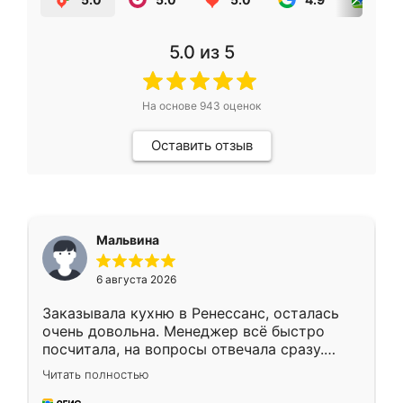
5.0
из 5
На основе
943
оценок
Оставить отзыв
Мальвина
6 августа 2026
Заказывала кухню в Ренессанс, осталась
очень довольна. Менеджер всё быстро
посчитала, на вопросы отвечала сразу.
Замерщик приехал в субботу, подошёл к
Читать полностью
делу со всей ответственностью. Собрали