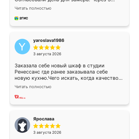
недели кухня была уже готова. Остались
Читать полностью
довольны работой. Спасибо Ренессанс
мебель за качественную работу!
yaroslava1986
3 августа 2026
Заказала себе новый шкаф в студии
Ренессанс где ранее заказывала себе
новую кухню.Чего искать, когда качеством
вполне довольна. Служит кухня уже почти
Читать полностью
два года, нареканий нет.
Ярослава
3 августа 2026