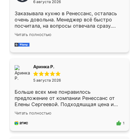
6 августа 2026
мебели буду заказывать только здесь.
Заказывала кухню в Ренессанс, осталась
очень довольна. Менеджер всё быстро
посчитала, на вопросы отвечала сразу.
Замерщик приехал в субботу, подошёл к
Читать полностью
делу со всей ответственностью. Собрали
за день, ребята работали аккуратно, даже
пыли почти не было. Качество отличное,
ящики ходят плавно, ничего не скрипит.
Всё подошло как влитое.
Аринка Р.
5 августа 2026
Больше всех мне понравилось
предложение от компании Ренессанс от
Елены Сергеевой. Подходяшщая цена и
короткие сроки изготовления. Приехавший
Читать полностью
для замера сотрудник Владислав
предложил по моему эскизу самый
1
подходящий вариант шкафа. Немного его
видоизменил, получилось даже лучше, чем