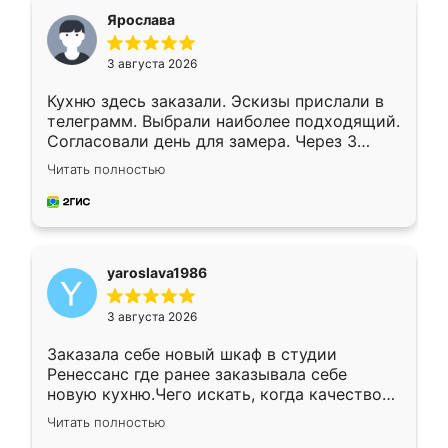
я хотела.
Ярослава
3 августа 2026
Кухню здесь заказали. Эскизы прислали в
телеграмм. Выбрали наиболее подходящий.
Согласовали день для замера. Через 3
недели кухня была уже готова. Остались
Читать полностью
довольны работой. Спасибо Ренессанс
мебель за качественную работу!
yaroslava1986
3 августа 2026
Заказала себе новый шкаф в студии
Ренессанс где ранее заказывала себе
новую кухню.Чего искать, когда качеством
вполне довольна. Служит кухня уже почти
Читать полностью
два года, нареканий нет.