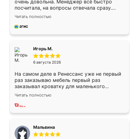
очень довольна. Менеджер всё быстро
посчитала, на вопросы отвечала сразу.
Замерщик приехал в субботу, подошёл к
Читать полностью
делу со всей ответственностью. Собрали
за день, ребята работали аккуратно, даже
пыли почти не было. Качество отличное,
ящики ходят плавно, ничего не скрипит.
Всё подошло как влитое.
Игорь М.
6 августа 2026
На самом деле в Ренессанс уже не первый
раз заказываю мебель первый раз
заказывал кроватку для маленького
ребёнка при его рождении ,во второй раз
Читать полностью
заказал шкаф-купе. По качеству очень
хорошее сборка достаточно быстрая,
также адекватные цены. До этого
сравнивал с разными конкурентами в этом
сегменте ,выбор у конкурентов куда
Мальвина
меньше, здесь же он более разнообразный.
Мне нравится ,если что-то потребуется из