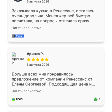
6 августа 2026
мебели буду заказывать только здесь.
Заказывала кухню в Ренессанс, осталась
очень довольна. Менеджер всё быстро
посчитала, на вопросы отвечала сразу.
Замерщик приехал в субботу, подошёл к
Читать полностью
делу со всей ответственностью. Собрали
за день, ребята работали аккуратно, даже
пыли почти не было. Качество отличное,
ящики ходят плавно, ничего не скрипит.
Всё подошло как влитое.
Аринка Р.
5 августа 2026
Больше всех мне понравилось
предложение от компании Ренессанс от
Елены Сергеевой. Подходяшщая цена и
короткие сроки изготовления. Приехавший
Читать полностью
для замера сотрудник Владислав
предложил по моему эскизу самый
1
подходящий вариант шкафа. Немного его
видоизменил, получилось даже лучше, чем