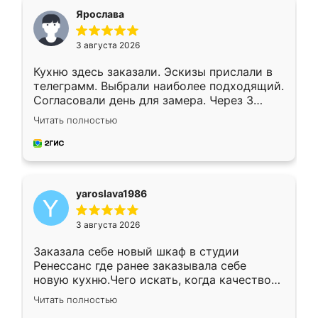
я хотела.
Ярослава
3 августа 2026
Кухню здесь заказали. Эскизы прислали в
телеграмм. Выбрали наиболее подходящий.
Согласовали день для замера. Через 3
недели кухня была уже готова. Остались
Читать полностью
довольны работой. Спасибо Ренессанс
мебель за качественную работу!
yaroslava1986
3 августа 2026
Заказала себе новый шкаф в студии
Ренессанс где ранее заказывала себе
новую кухню.Чего искать, когда качеством
вполне довольна. Служит кухня уже почти
Читать полностью
два года, нареканий нет.