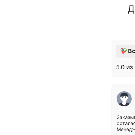
Д
Вс
5.0
из 
Заказыв
осталас
Менедж