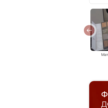
Мат
Ф
Д