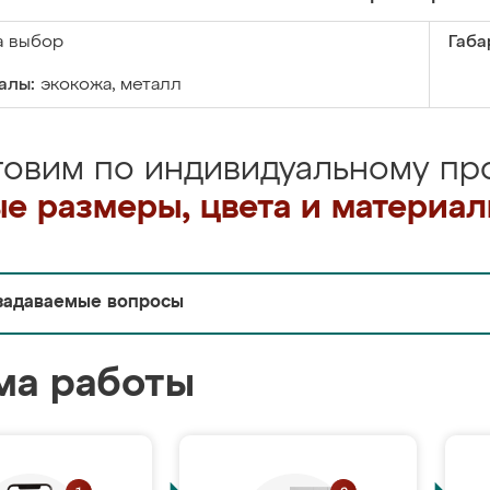
а выбор
Габа
алы:
экокожа, металл
товим по индивидуальному про
е размеры, цвета и материа
задаваемые вопросы
ма работы