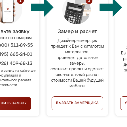
вьте заявку
Замер и расчет
ите по номерам
Дизайнер-замерщик
800) 511-89-55
приедет к Вам с каталогом
материалов,
Вы
495) 665-24-01
проведёт детальные
р
926) 409-68-13
замеры,
д
составит проект и сделает
з
те заявку на сайте для
окончательный расчёт
нсультации и
стоимости Вашей будущей
ительного расчёта
стоимости.
мебели.
ВЫЗВАТЬ ЗАМЕРЩИКА
АВИТЬ ЗАЯВКУ