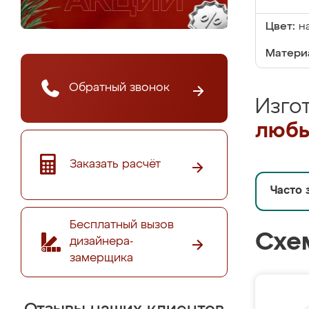
Цвет:
н
Матери
Обратный звонок
Изго
любы
Заказать расчёт
Часто 
Бесплатный вызов
Схе
дизайнера-
замерщика