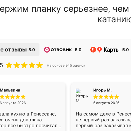
ержим планку серьезнее, чем
катани
е отзывы
5.0
5.0
5.0
5
На основе
945
оценок
Мальвина
Игорь М.
6 августа 2026
6 августа 2026
ала кухню в Ренессанс,
На самом деле в Ренес
ь очень довольна.
не первый раз заказыв
ер всё быстро посчитала,
первый раз заказывал 