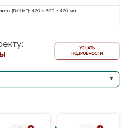
риты (В×Ш×Г):
470 × 800 × 470 мм
екту:
УЗНАТЬ
лы
ПОДРОБНОСТИ
▼