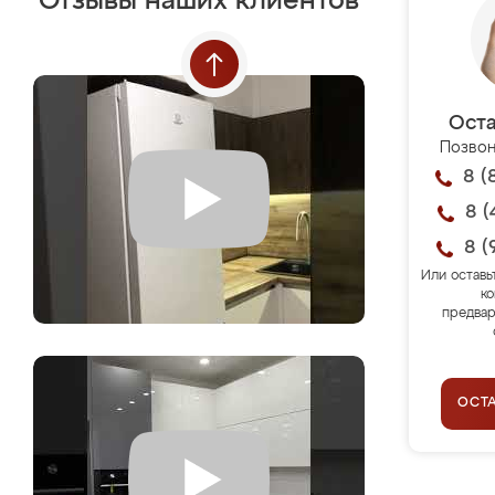
Отзывы наших клиентов
Оста
Позвон
8 (
8 (
8 (
Или оставь
ко
предвар
ОСТ