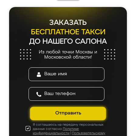
каких-либо доработок. Качеством осталась
довольна, все выглядит так, как и ожидала.
ЗАКАЗАТЬ
БЕСПЛАТНОЕ ТАКСИ
ДО НАШЕГО САЛОНА
Из любой точки Москвы и
Московской области!
Отправить
Я соглашаюсь на передачу персональных
данных согласно
Политике
конфиденциальности
|
Пользовательскому