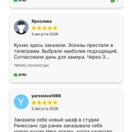
предложил по моему эскизу самый
1
подходящий вариант шкафа. Немного его
видоизменил, получилось даже лучше, чем
я хотела.
Ярослава
3 августа 2026
Кухню здесь заказали. Эскизы прислали в
телеграмм. Выбрали наиболее подходящий.
Согласовали день для замера. Через 3
недели кухня была уже готова. Остались
Читать полностью
довольны работой. Спасибо Ренессанс
мебель за качественную работу!
yaroslava1986
3 августа 2026
Заказала себе новый шкаф в студии
Ренессанс где ранее заказывала себе
новую кухню.Чего искать, когда качеством