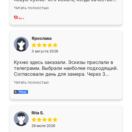
вполне довольна. Служит кухня уже почти
Читать полностью
два года, нареканий нет.
Ярослава
3 августа 2026
Кухню здесь заказали. Эскизы прислали в
телеграмм. Выбрали наиболее подходящий.
Согласовали день для замера. Через 3
недели кухня была уже готова. Остались
Читать полностью
довольны работой. Спасибо Ренессанс
мебель за качественную работу!
Rita S.
29 июля 2026