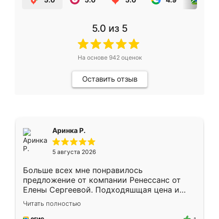
5.0
из 5
На основе
942
оценок
Оставить отзыв
Аринка Р.
5 августа 2026
Больше всех мне понравилось
предложение от компании Ренессанс от
Елены Сергеевой. Подходяшщая цена и
короткие сроки изготовления. Приехавший
Читать полностью
для замера сотрудник Владислав