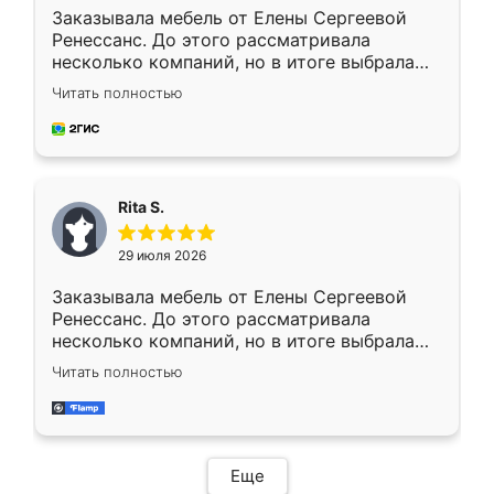
Заказывала мебель от Елены Сергеевой
Ренессанс. До этого рассматривала
несколько компаний, но в итоге выбрала
эту. Сначала обговорили условия, потом
Читать полностью
приехал замерщик, всё спокойно объяснил
и снял размеры. Изготовили в срок, с
доставкой тоже никаких проблем не
возникло. Сборку выполнили аккуратно,
мебель сразу встала на свое место без
Rita S.
каких-либо доработок. Качеством осталась
довольна, все выглядит так, как и ожидала.
29 июля 2026
Заказывала мебель от Елены Сергеевой
Ренессанс. До этого рассматривала
несколько компаний, но в итоге выбрала
эту. Сначала обговорили условия, потом
Читать полностью
приехал замерщик, всё спокойно объяснил
и снял размеры. Изготовили в срок, с
доставкой тоже никаких проблем не
возникло. Сборку выполнили аккуратно,
мебель сразу встала на свое место без
Еще