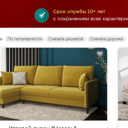
Срок службы 10+ лет
с сохранением всех характери
а:
По популярности
Сначала дешевле
Сначала дороже