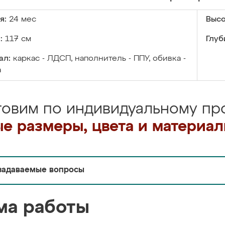
я:
24 мес
Высо
:
117 см
Глуб
ал:
каркас - ЛДСП, наполнитель - ППУ, обивка -
а
товим по индивидуальному про
е размеры, цвета и материа
задаваемые вопросы
ма работы