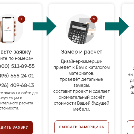
вьте заявку
Замер и расчет
ите по номерам
Дизайнер-замерщик
800) 511-89-55
приедет к Вам с каталогом
материалов,
Вы
495) 665-24-01
проведёт детальные
р
926) 409-68-13
замеры,
д
составит проект и сделает
з
те заявку на сайте для
окончательный расчёт
нсультации и
стоимости Вашей будущей
ительного расчёта
стоимости.
мебели.
ВЫЗВАТЬ ЗАМЕРЩИКА
АВИТЬ ЗАЯВКУ