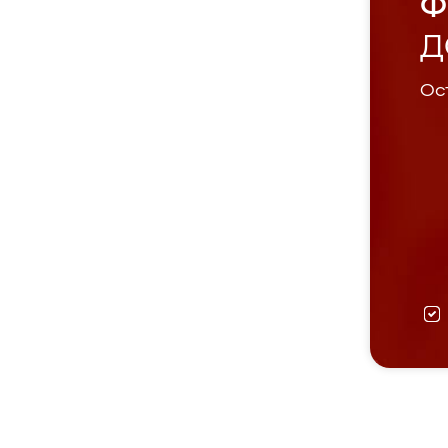
Ф
Д
Ост