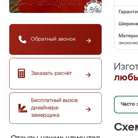
Гаранти
Ширина
Матери
Обратный звонок
экокож
Изго
Заказать расчёт
любы
Бесплатный вызов
Часто 
дизайнера-
замерщика
Схе