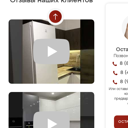
Отзывы наших клиентов
Оста
Позвон
8 (
8 (
8 (
Или оставь
ко
предвар
ОСТ