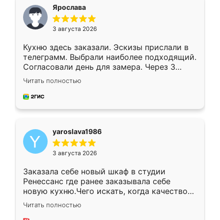
я хотела.
Ярослава
3 августа 2026
Кухню здесь заказали. Эскизы прислали в
телеграмм. Выбрали наиболее подходящий.
Согласовали день для замера. Через 3
недели кухня была уже готова. Остались
Читать полностью
довольны работой. Спасибо Ренессанс
мебель за качественную работу!
yaroslava1986
3 августа 2026
Заказала себе новый шкаф в студии
Ренессанс где ранее заказывала себе
новую кухню.Чего искать, когда качеством
вполне довольна. Служит кухня уже почти
Читать полностью
два года, нареканий нет.