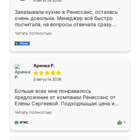
6 августа 2026
мебели буду заказывать только здесь.
Заказывала кухню в Ренессанс, осталась
очень довольна. Менеджер всё быстро
посчитала, на вопросы отвечала сразу.
Замерщик приехал в субботу, подошёл к
Читать полностью
делу со всей ответственностью. Собрали
за день, ребята работали аккуратно, даже
пыли почти не было. Качество отличное,
ящики ходят плавно, ничего не скрипит.
Всё подошло как влитое.
Аринка Р.
5 августа 2026
Больше всех мне понравилось
предложение от компании Ренессанс от
Елены Сергеевой. Подходяшщая цена и
короткие сроки изготовления. Приехавший
Читать полностью
для замера сотрудник Владислав
предложил по моему эскизу самый
1
подходящий вариант шкафа. Немного его
видоизменил, получилось даже лучше, чем