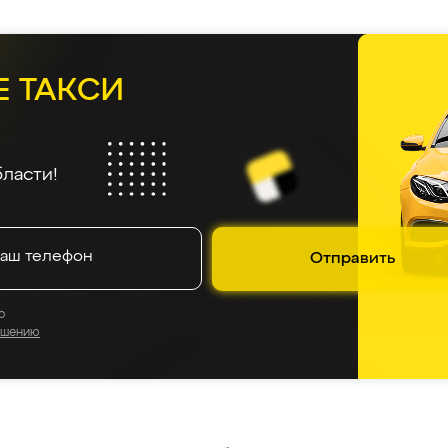
Е ТАКСИ
ласти!
Отправить
о
ашению