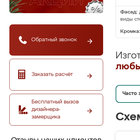
Фасад:
виды ст
Кромка
Обратный звонок
Изго
любы
Заказать расчёт
Часто 
Бесплатный вызов
дизайнера-
Схе
замерщика