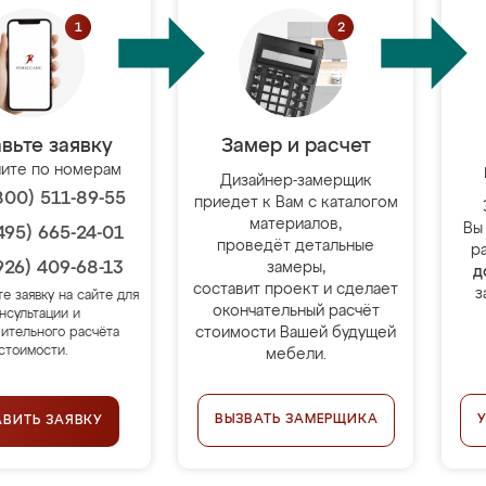
вьте заявку
Замер и расчет
ите по номерам
Дизайнер-замерщик
800) 511-89-55
приедет к Вам с каталогом
материалов,
Вы
495) 665-24-01
проведёт детальные
р
926) 409-68-13
замеры,
д
составит проект и сделает
з
те заявку на сайте для
окончательный расчёт
нсультации и
стоимости Вашей будущей
ительного расчёта
стоимости.
мебели.
ВЫЗВАТЬ ЗАМЕРЩИКА
АВИТЬ ЗАЯВКУ