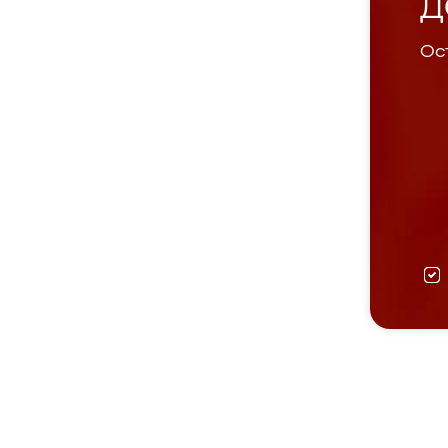
Д
Ост