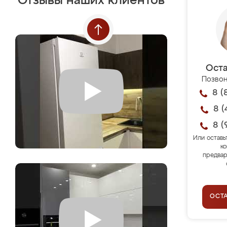
Отзывы наших клиентов
Оста
Позвон
8 (
8 (
8 (
Или оставь
ко
предвар
ОСТ