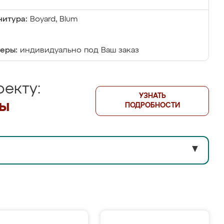
итура:
Boyard, Blum
еры:
индивидуально под Ваш заказ
екту:
УЗНАТЬ
лы
ПОДРОБНОСТИ
▼