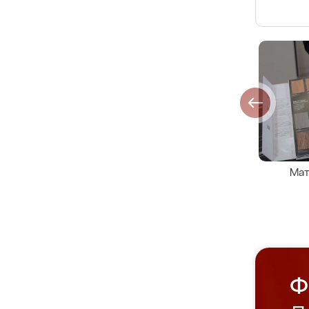
Мат
Ф