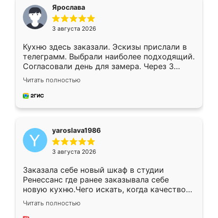
я хотела.
Ярослава
3 августа 2026
Кухню здесь заказали. Эскизы прислали в
телеграмм. Выбрали наиболее подходящий.
Согласовали день для замера. Через 3
недели кухня была уже готова. Остались
Читать полностью
довольны работой. Спасибо Ренессанс
мебель за качественную работу!
yaroslava1986
3 августа 2026
Заказала себе новый шкаф в студии
Ренессанс где ранее заказывала себе
новую кухню.Чего искать, когда качеством
вполне довольна. Служит кухня уже почти
Читать полностью
два года, нареканий нет.