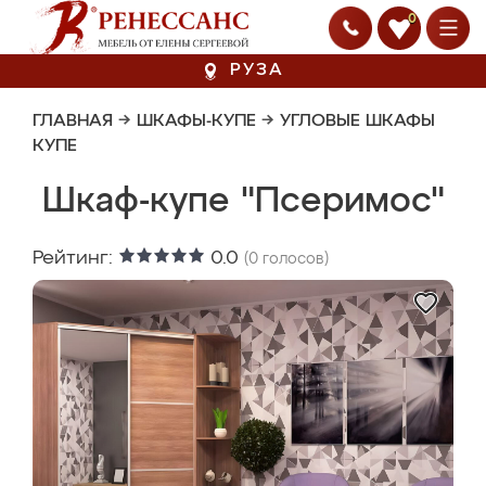
0
РУЗА
ГЛАВНАЯ
→
ШКАФЫ-КУПЕ
→
УГЛОВЫЕ ШКАФЫ
КУПЕ
Шкаф-купе "Псеримос"
Рейтинг:
0.0
(
0
голосов)