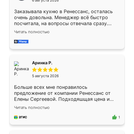
6 августа 2026
мебели буду заказывать только здесь.
Заказывала кухню в Ренессанс, осталась
очень довольна. Менеджер всё быстро
посчитала, на вопросы отвечала сразу.
Замерщик приехал в субботу, подошёл к
Читать полностью
делу со всей ответственностью. Собрали
за день, ребята работали аккуратно, даже
пыли почти не было. Качество отличное,
ящики ходят плавно, ничего не скрипит.
Всё подошло как влитое.
Аринка Р.
5 августа 2026
Больше всех мне понравилось
предложение от компании Ренессанс от
Елены Сергеевой. Подходяшщая цена и
короткие сроки изготовления. Приехавший
Читать полностью
для замера сотрудник Владислав
предложил по моему эскизу самый
1
подходящий вариант шкафа. Немного его
видоизменил, получилось даже лучше, чем