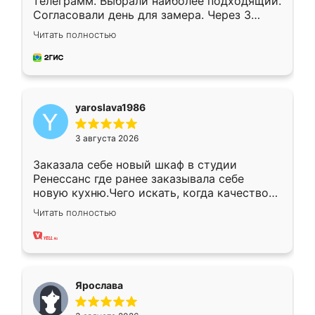
телеграмм. Выбрали наиболее подходящий.
Согласовали день для замера. Через 3
недели кухня была уже готова. Остались
Читать полностью
довольны работой. Спасибо Ренессанс
мебель за качественную работу!
yaroslava1986
3 августа 2026
Заказала себе новый шкаф в студии
Ренессанс где ранее заказывала себе
новую кухню.Чего искать, когда качеством
вполне довольна. Служит кухня уже почти
Читать полностью
два года, нареканий нет.
Ярослава