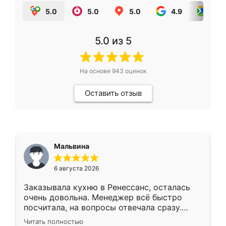
5.0
5.0
5.0
4.9
5.0
5.0
из 5
На основе
943
оценок
Оставить отзыв
Мальвина
6 августа 2026
Заказывала кухню в Ренессанс, осталась
очень довольна. Менеджер всё быстро
посчитала, на вопросы отвечала сразу.
Замерщик приехал в субботу, подошёл к
Читать полностью