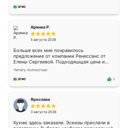
делу со всей ответственностью. Собрали
за день, ребята работали аккуратно, даже
пыли почти не было. Качество отличное,
ящики ходят плавно, ничего не скрипит.
Всё подошло как влитое.
Аринка Р.
5 августа 2026
Больше всех мне понравилось
предложение от компании Ренессанс от
Елены Сергеевой. Подходяшщая цена и
короткие сроки изготовления. Приехавший
Читать полностью
для замера сотрудник Владислав
предложил по моему эскизу самый
1
подходящий вариант шкафа. Немного его
видоизменил, получилось даже лучше, чем
я хотела.
Ярослава
3 августа 2026
Кухню здесь заказали. Эскизы прислали в