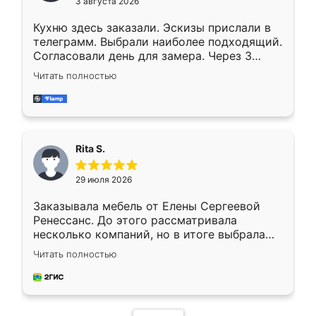
3 августа 2026
Кухню здесь заказали. Эскизы прислали в
телеграмм. Выбрали наиболее подходящий.
Согласовали день для замера. Через 3
недели кухня была уже готова. Остались
Читать полностью
довольны работой. Спасибо Ренессанс
мебель за качественную работу!
Rita S.
29 июля 2026
Заказывала мебель от Елены Сергеевой
Ренессанс. До этого рассматривала
несколько компаний, но в итоге выбрала
эту. Сначала обговорили условия, потом
Читать полностью
приехал замерщик, всё спокойно объяснил
и снял размеры. Изготовили в срок, с
доставкой тоже никаких проблем не
возникло. Сборку выполнили аккуратно,