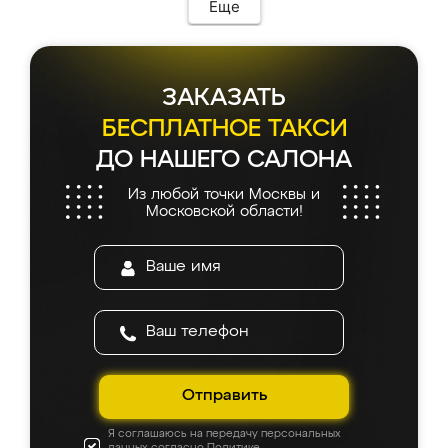
мебель сразу встала на свое место без
Еще
каких-либо доработок. Качеством осталась
довольна, все выглядит так, как и ожидала.
ЗАКАЗАТЬ
БЕСПЛАТНОЕ ТАКСИ
ДО НАШЕГО САЛОНА
Из любой точки Москвы и
Московской области!
Отправить
Я соглашаюсь на передачу персональных
данных согласно
Политике