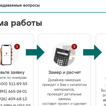
задаваемые вопросы
ма работы
вьте заявку
Замер и расчет
ите по номерам
Дизайнер-замерщик
800) 511-89-55
приедет к Вам с каталогом
материалов,
Вы
495) 665-24-01
проведёт детальные
р
926) 409-68-13
замеры,
д
составит проект и сделает
з
те заявку на сайте для