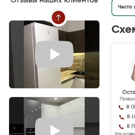
Отзывы наших клиентов
Часто 
Схе
Оста
Позвон
8 (
8 (
8 (
Или оставь