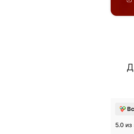
Д
Вс
5.0
из 