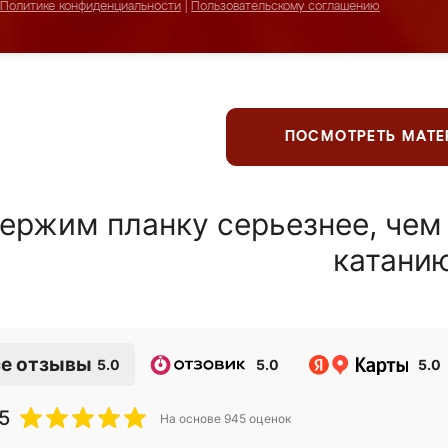
Политике конфиденциальности
|
Пользовательскому соглашению
ПОСМОТРЕТЬ МАТ
ержим планку серьезнее, чем
катани
е отзывы
5.0
5.0
5.0
5
На основе
945
оценок