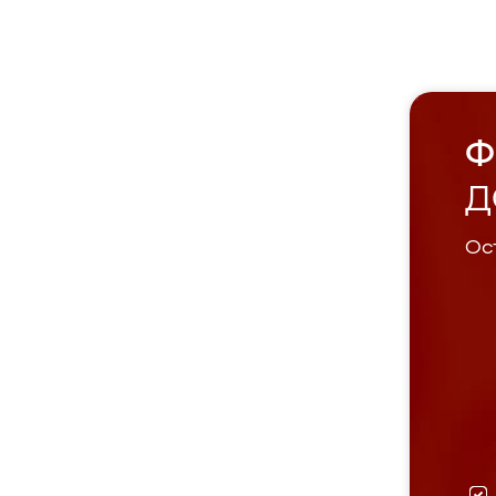
Ф
Д
Ост