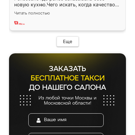
новую кухню.Чего искать, когда качеством
вполне довольна. Служит кухня уже почти
Читать полностью
два года, нареканий нет.
Еще
ЗАКАЗАТЬ
БЕСПЛАТНОЕ ТАКСИ
ДО НАШЕГО САЛОНА
Из любой точки Москвы и
Московской области!