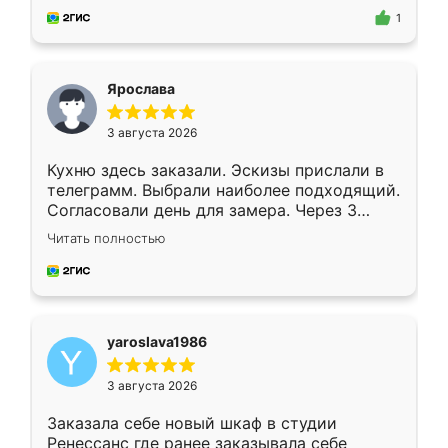
предложил по моему эскизу самый
1
подходящий вариант шкафа. Немного его
видоизменил, получилось даже лучше, чем
я хотела.
Ярослава
3 августа 2026
Кухню здесь заказали. Эскизы прислали в
телеграмм. Выбрали наиболее подходящий.
Согласовали день для замера. Через 3
недели кухня была уже готова. Остались
Читать полностью
довольны работой. Спасибо Ренессанс
мебель за качественную работу!
yaroslava1986
3 августа 2026
Заказала себе новый шкаф в студии
Ренессанс где ранее заказывала себе