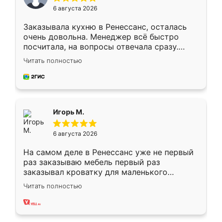
6 августа 2026
Заказывала кухню в Ренессанс, осталась
очень довольна. Менеджер всё быстро
посчитала, на вопросы отвечала сразу.
Замерщик приехал в субботу, подошёл к
Читать полностью
делу со всей ответственностью. Собрали
за день, ребята работали аккуратно, даже
пыли почти не было. Качество отличное,
ящики ходят плавно, ничего не скрипит.
Всё подошло как влитое.
Игорь М.
6 августа 2026
На самом деле в Ренессанс уже не первый
раз заказываю мебель первый раз
заказывал кроватку для маленького
ребёнка при его рождении ,во второй раз
Читать полностью
заказал шкаф-купе. По качеству очень
хорошее сборка достаточно быстрая,
также адекватные цены. До этого
сравнивал с разными конкурентами в этом