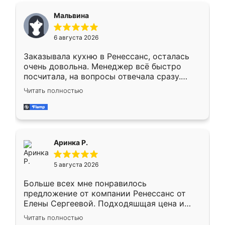
сегменте ,выбор у конкурентов куда
Мальвина
меньше, здесь же он более разнообразный.
Мне нравится ,если что-то потребуется из
6 августа 2026
мебели буду заказывать только здесь.
Заказывала кухню в Ренессанс, осталась
очень довольна. Менеджер всё быстро
посчитала, на вопросы отвечала сразу.
Замерщик приехал в субботу, подошёл к
Читать полностью
делу со всей ответственностью. Собрали
за день, ребята работали аккуратно, даже
пыли почти не было. Качество отличное,
ящики ходят плавно, ничего не скрипит.
Всё подошло как влитое.
Аринка Р.
5 августа 2026
Больше всех мне понравилось
предложение от компании Ренессанс от
Елены Сергеевой. Подходяшщая цена и
короткие сроки изготовления. Приехавший
Читать полностью
для замера сотрудник Владислав