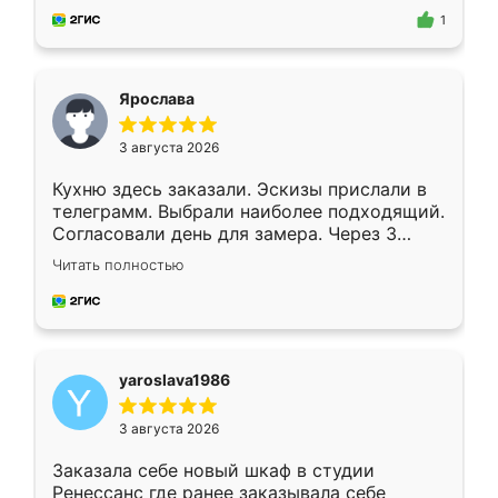
предложил по моему эскизу самый
1
подходящий вариант шкафа. Немного его
видоизменил, получилось даже лучше, чем
я хотела.
Ярослава
3 августа 2026
Кухню здесь заказали. Эскизы прислали в
телеграмм. Выбрали наиболее подходящий.
Согласовали день для замера. Через 3
недели кухня была уже готова. Остались
Читать полностью
довольны работой. Спасибо Ренессанс
мебель за качественную работу!
yaroslava1986
3 августа 2026
Заказала себе новый шкаф в студии
Ренессанс где ранее заказывала себе