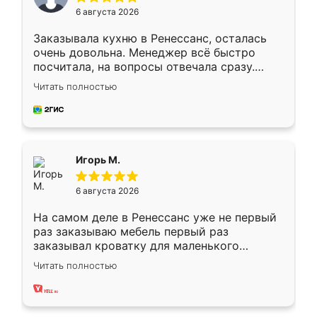
6 августа 2026
Заказывала кухню в Ренессанс, осталась
очень довольна. Менеджер всё быстро
посчитала, на вопросы отвечала сразу.
Замерщик приехал в субботу, подошёл к
Читать полностью
делу со всей ответственностью. Собрали
за день, ребята работали аккуратно, даже
пыли почти не было. Качество отличное,
ящики ходят плавно, ничего не скрипит.
Всё подошло как влитое.
Игорь М.
6 августа 2026
На самом деле в Ренессанс уже не первый
раз заказываю мебель первый раз
заказывал кроватку для маленького
ребёнка при его рождении ,во второй раз
Читать полностью
заказал шкаф-купе. По качеству очень
хорошее сборка достаточно быстрая,
также адекватные цены. До этого
сравнивал с разными конкурентами в этом