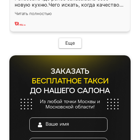
новую кухню.Чего искать, когда качеством
вполне довольна. Служит кухня уже почти
Читать полностью
два года, нареканий нет.
Еще
ЗАКАЗАТЬ
БЕСПЛАТНОЕ ТАКСИ
ДО НАШЕГО САЛОНА
Из любой точки Москвы и
Московской области!