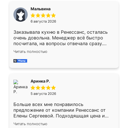
сегменте ,выбор у конкурентов куда
Мальвина
меньше, здесь же он более разнообразный.
Мне нравится ,если что-то потребуется из
6 августа 2026
мебели буду заказывать только здесь.
Заказывала кухню в Ренессанс, осталась
очень довольна. Менеджер всё быстро
посчитала, на вопросы отвечала сразу.
Замерщик приехал в субботу, подошёл к
Читать полностью
делу со всей ответственностью. Собрали
за день, ребята работали аккуратно, даже
пыли почти не было. Качество отличное,
ящики ходят плавно, ничего не скрипит.
Всё подошло как влитое.
Аринка Р.
5 августа 2026
Больше всех мне понравилось
предложение от компании Ренессанс от
Елены Сергеевой. Подходяшщая цена и
короткие сроки изготовления. Приехавший
Читать полностью
для замера сотрудник Владислав