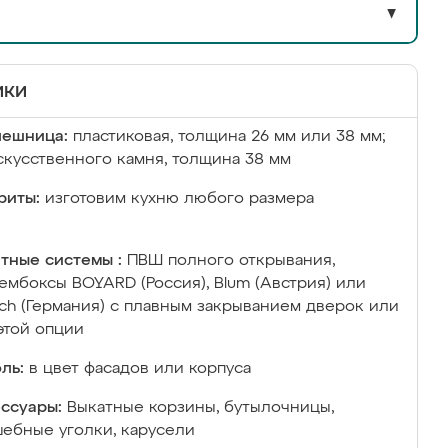
▼
ики
лешница:
пластиковая, толщина 26 мм или 38 мм;
скусственного камня, толщина 38 мм
риты:
изготовим кухню любого размера
тные системы :
ПВШ полного открывания,
ембоксы BOYARD (Россия), Blum (Австрия) или
ich (Германия) с плавным закрыванием дверок или
этой опции
ль:
в цвет фасадов или корпуса
ссуары:
Выкатные корзины, бутылочницы,
ебные уголки, карусели