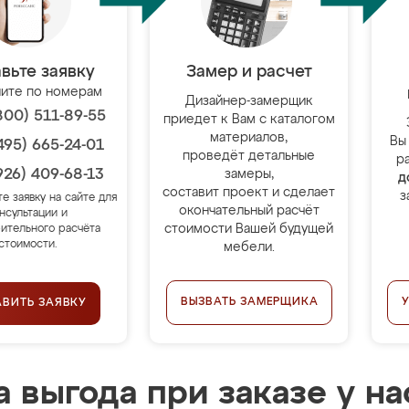
вьте заявку
Замер и расчет
ите по номерам
Дизайнер-замерщик
800) 511-89-55
приедет к Вам с каталогом
материалов,
Вы
495) 665-24-01
проведёт детальные
р
926) 409-68-13
замеры,
д
составит проект и сделает
з
те заявку на сайте для
окончательный расчёт
нсультации и
стоимости Вашей будущей
ительного расчёта
стоимости.
мебели.
ВЫЗВАТЬ ЗАМЕРЩИКА
АВИТЬ ЗАЯВКУ
 выгода при заказе у на