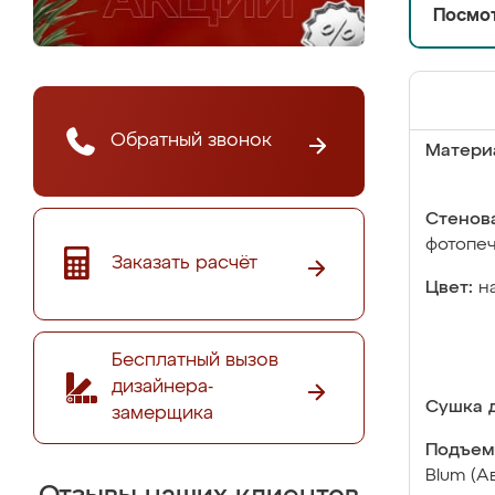
Посмот
Обратный звонок
Матери
Стенова
фотопе
Заказать расчёт
Цвет:
н
Бесплатный вызов
дизайнера-
Сушка д
замерщика
Подъем
Blum (А