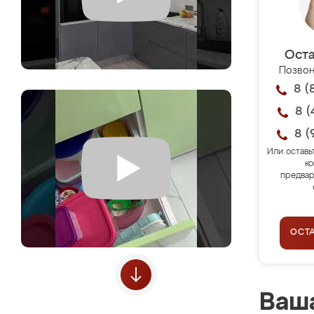
Оста
Позвон
8 (
8 (
8 (
Или оставь
ко
предвар
ОСТ
Ваша