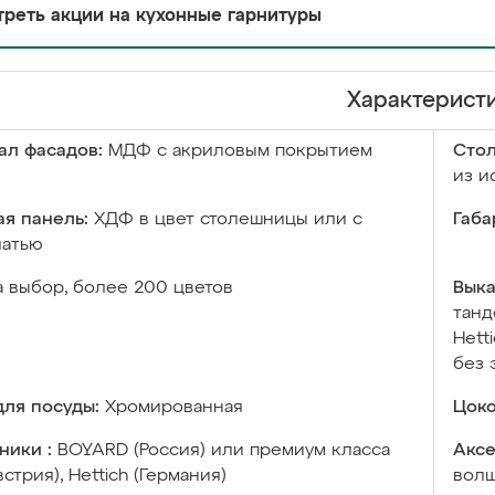
реть акции на кухонные гарнитуры
Характерист
ал фасадов:
МДФ с акриловым покрытием
Сто
из и
я панель:
ХДФ в цвет столешницы или с
Габа
чатью
а выбор, более 200 цветов
Выка
танд
Hett
без 
ля посуды:
Хромированная
Цоко
ники :
BOYARD (Россия) или премиум класса
Аксе
встрия), Hettich (Германия)
волш