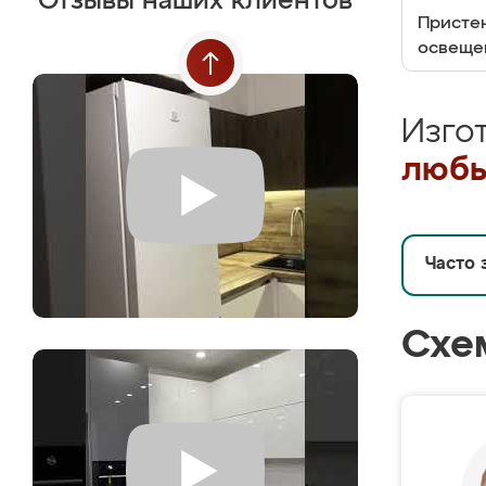
Отзывы наших клиентов
Пристен
освеще
Изго
любы
Часто 
Схе