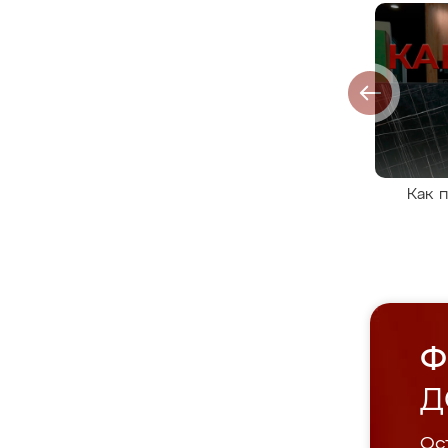
Как 
Ф
Д
Ост