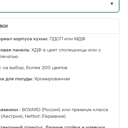
▼
ики
риал корпуса кухни:
ЛДСП или МДФ
овая панель:
ХДФ в цвет столешницы или с
печатью
:
на выбор, более 200 цветов
а для посуды:
Хромированная
емники :
BOYARD (Россия) или премиум класса
 (Австрия), Hettich (Германия)
теночный плинтус, барные стойки и навески,