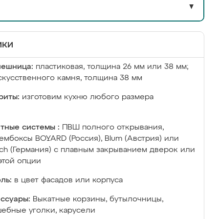
▼
ики
лешница:
пластиковая, толщина 26 мм или 38 мм;
скусственного камня, толщина 38 мм
риты:
изготовим кухню любого размера
тные системы :
ПВШ полного открывания,
ембоксы BOYARD (Россия), Blum (Австрия) или
ich (Германия) с плавным закрыванием дверок или
этой опции
ль:
в цвет фасадов или корпуса
ссуары:
Выкатные корзины, бутылочницы,
ебные уголки, карусели