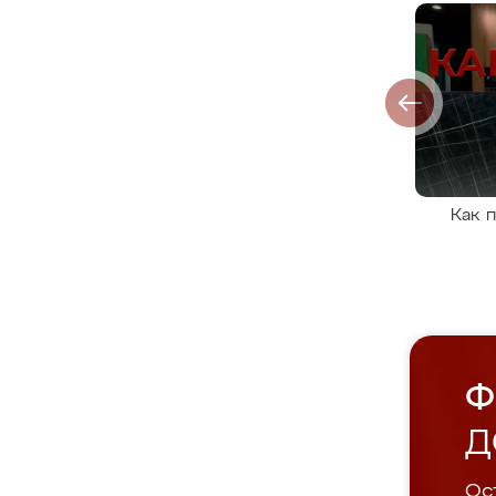
Как 
Ф
Д
Ост