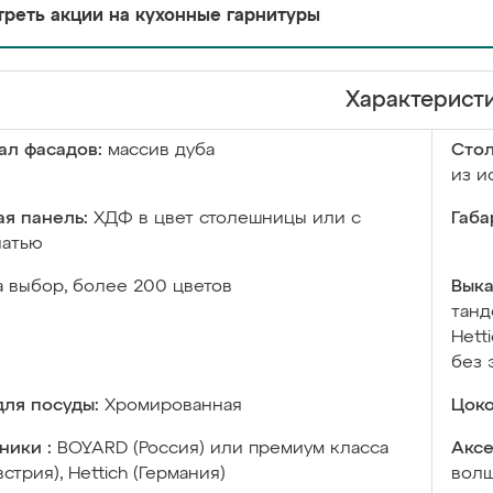
реть акции на кухонные гарнитуры
Характерист
ал фасадов:
массив дуба
Сто
из и
я панель:
ХДФ в цвет столешницы или с
Габа
чатью
а выбор, более 200 цветов
Выка
танд
Hett
без 
ля посуды:
Хромированная
Цоко
ники :
BOYARD (Россия) или премиум класса
Аксе
встрия), Hettich (Германия)
волш