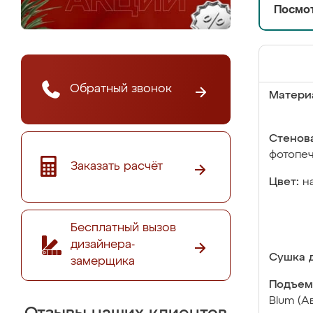
Посмот
Обратный звонок
Матери
Стенова
фотопе
Заказать расчёт
Цвет:
н
Бесплатный вызов
дизайнера-
Сушка д
замерщика
Подъем
Blum (А