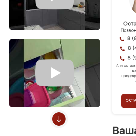
Оста
Позвон
8 (
8 (
8 (
Или оставь
ко
предвар
ОСТ
Ваша