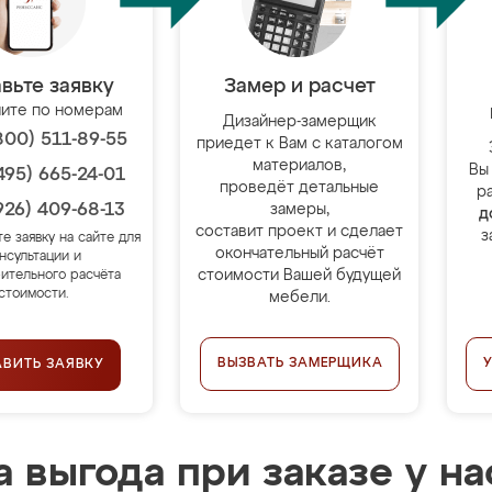
вьте заявку
Замер и расчет
ите по номерам
Дизайнер-замерщик
800) 511-89-55
приедет к Вам с каталогом
материалов,
Вы
495) 665-24-01
проведёт детальные
р
926) 409-68-13
замеры,
д
составит проект и сделает
з
те заявку на сайте для
окончательный расчёт
нсультации и
стоимости Вашей будущей
ительного расчёта
стоимости.
мебели.
ВЫЗВАТЬ ЗАМЕРЩИКА
АВИТЬ ЗАЯВКУ
 выгода при заказе у на