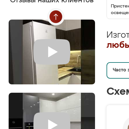
Отзывы наших клиентов
Пристен
освеще
Изго
любы
Часто 
Схе