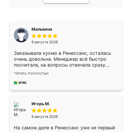
Мальвина
6 августа 2026
Заказывала кухню в Ренессанс, осталась
очень довольна. Менеджер всё быстро
посчитала, на вопросы отвечала сразу.
Замерщик приехал в субботу, подошёл к
Читать полностью
делу со всей ответственностью. Собрали
за день, ребята работали аккуратно, даже
пыли почти не было. Качество отличное,
ящики ходят плавно, ничего не скрипит.
Всё подошло как влитое.
Игорь М.
6 августа 2026
На самом деле в Ренессанс уже не первый