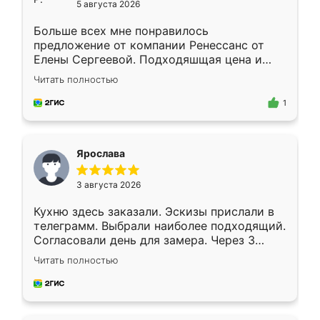
5 августа 2026
Больше всех мне понравилось
предложение от компании Ренессанс от
Елены Сергеевой. Подходяшщая цена и
короткие сроки изготовления. Приехавший
Читать полностью
для замера сотрудник Владислав
предложил по моему эскизу самый
1
подходящий вариант шкафа. Немного его
видоизменил, получилось даже лучше, чем
я хотела.
Ярослава
3 августа 2026
Кухню здесь заказали. Эскизы прислали в
телеграмм. Выбрали наиболее подходящий.
Согласовали день для замера. Через 3
недели кухня была уже готова. Остались
Читать полностью
довольны работой. Спасибо Ренессанс
мебель за качественную работу!