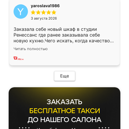
yaroslava1986
3 августа 2026
Заказала себе новый шкаф в студии
Ренессанс где ранее заказывала себе
новую кухню.Чего искать, когда качеством
вполне довольна. Служит кухня уже почти
Читать полностью
два года, нареканий нет.
Еще
ЗАКАЗАТЬ
БЕСПЛАТНОЕ ТАКСИ
ДО НАШЕГО САЛОНА