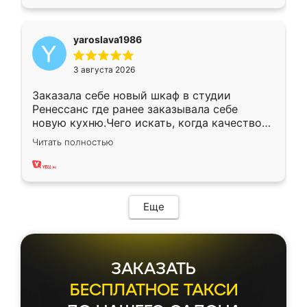
yaroslava1986
3 августа 2026
Заказала себе новый шкаф в студии
Ренессанс где ранее заказывала себе
новую кухню.Чего искать, когда качеством
вполне довольна. Служит кухня уже почти
Читать полностью
два года, нареканий нет.
Еще
ЗАКАЗАТЬ
БЕСПЛАТНОЕ ТАКСИ