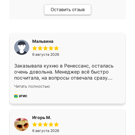
Оставить отзыв
Мальвина
6 августа 2026
Заказывала кухню в Ренессанс, осталась
очень довольна. Менеджер всё быстро
посчитала, на вопросы отвечала сразу.
Замерщик приехал в субботу, подошёл к
Читать полностью
делу со всей ответственностью. Собрали
за день, ребята работали аккуратно, даже
пыли почти не было. Качество отличное,
ящики ходят плавно, ничего не скрипит.
Всё подошло как влитое.
Игорь М.
6 августа 2026