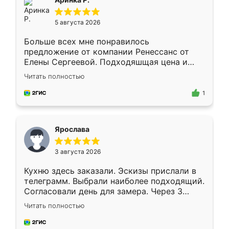
5 августа 2026
Больше всех мне понравилось
предложение от компании Ренессанс от
Елены Сергеевой. Подходяшщая цена и
короткие сроки изготовления. Приехавший
Читать полностью
для замера сотрудник Владислав
предложил по моему эскизу самый
1
подходящий вариант шкафа. Немного его
видоизменил, получилось даже лучше, чем
я хотела.
Ярослава
3 августа 2026
Кухню здесь заказали. Эскизы прислали в
телеграмм. Выбрали наиболее подходящий.
Согласовали день для замера. Через 3
недели кухня была уже готова. Остались
Читать полностью
довольны работой. Спасибо Ренессанс
мебель за качественную работу!