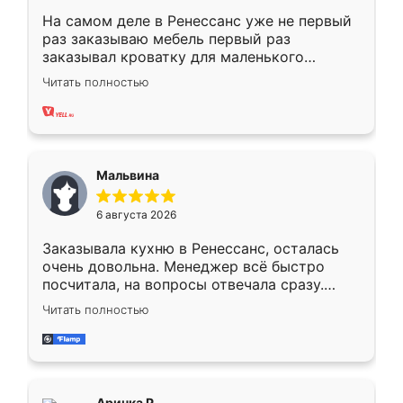
На самом деле в Ренессанс уже не первый
раз заказываю мебель первый раз
заказывал кроватку для маленького
ребёнка при его рождении ,во второй раз
Читать полностью
заказал шкаф-купе. По качеству очень
хорошее сборка достаточно быстрая,
также адекватные цены. До этого
сравнивал с разными конкурентами в этом
сегменте ,выбор у конкурентов куда
Мальвина
меньше, здесь же он более разнообразный.
Мне нравится ,если что-то потребуется из
6 августа 2026
мебели буду заказывать только здесь.
Заказывала кухню в Ренессанс, осталась
очень довольна. Менеджер всё быстро
посчитала, на вопросы отвечала сразу.
Замерщик приехал в субботу, подошёл к
Читать полностью
делу со всей ответственностью. Собрали
за день, ребята работали аккуратно, даже
пыли почти не было. Качество отличное,
ящики ходят плавно, ничего не скрипит.
Всё подошло как влитое.
Аринка Р.