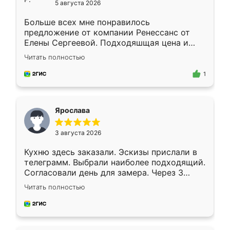
5 августа 2026
Больше всех мне понравилось
предложение от компании Ренессанс от
Елены Сергеевой. Подходяшщая цена и
короткие сроки изготовления. Приехавший
Читать полностью
для замера сотрудник Владислав
предложил по моему эскизу самый
1
подходящий вариант шкафа. Немного его
видоизменил, получилось даже лучше, чем
я хотела.
Ярослава
3 августа 2026
Кухню здесь заказали. Эскизы прислали в
телеграмм. Выбрали наиболее подходящий.
Согласовали день для замера. Через 3
недели кухня была уже готова. Остались
Читать полностью
довольны работой. Спасибо Ренессанс
мебель за качественную работу!