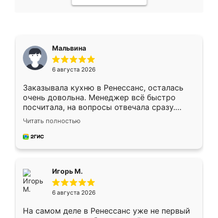
Мальвина
6 августа 2026
Заказывала кухню в Ренессанс, осталась
очень довольна. Менеджер всё быстро
посчитала, на вопросы отвечала сразу.
Замерщик приехал в субботу, подошёл к
Читать полностью
делу со всей ответственностью. Собрали
за день, ребята работали аккуратно, даже
пыли почти не было. Качество отличное,
ящики ходят плавно, ничего не скрипит.
Всё подошло как влитое.
Игорь М.
6 августа 2026
На самом деле в Ренессанс уже не первый