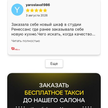
yaroslava1986
3 августа 2026
Заказала себе новый шкаф в студии
Ренессанс где ранее заказывала себе
новую кухню.Чего искать, когда качеством
вполне довольна. Служит кухня уже почти
Читать полностью
два года, нареканий нет.
Еще
ЗАКАЗАТЬ
БЕСПЛАТНОЕ ТАКСИ
ДО НАШЕГО САЛОНА