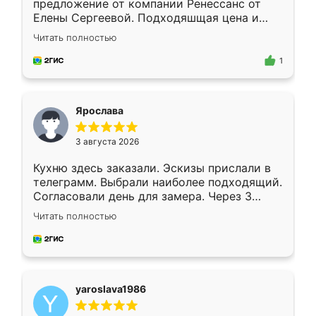
предложение от компании Ренессанс от
Елены Сергеевой. Подходяшщая цена и
короткие сроки изготовления. Приехавший
Читать полностью
для замера сотрудник Владислав
предложил по моему эскизу самый
1
подходящий вариант шкафа. Немного его
видоизменил, получилось даже лучше, чем
я хотела.
Ярослава
3 августа 2026
Кухню здесь заказали. Эскизы прислали в
телеграмм. Выбрали наиболее подходящий.
Согласовали день для замера. Через 3
недели кухня была уже готова. Остались
Читать полностью
довольны работой. Спасибо Ренессанс
мебель за качественную работу!
yaroslava1986