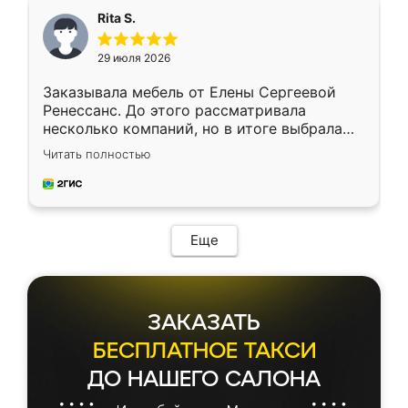
Rita S.
29 июля 2026
Заказывала мебель от Елены Сергеевой
Ренессанс. До этого рассматривала
несколько компаний, но в итоге выбрала
эту. Сначала обговорили условия, потом
Читать полностью
приехал замерщик, всё спокойно объяснил
и снял размеры. Изготовили в срок, с
доставкой тоже никаких проблем не
возникло. Сборку выполнили аккуратно,
мебель сразу встала на свое место без
Еще
каких-либо доработок. Качеством осталась
довольна, все выглядит так, как и ожидала.
ЗАКАЗАТЬ
БЕСПЛАТНОЕ ТАКСИ
ДО НАШЕГО САЛОНА