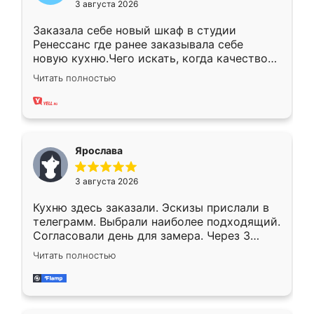
3 августа 2026
Заказала себе новый шкаф в студии
Ренессанс где ранее заказывала себе
новую кухню.Чего искать, когда качеством
вполне довольна. Служит кухня уже почти
Читать полностью
два года, нареканий нет.
Ярослава
3 августа 2026
Кухню здесь заказали. Эскизы прислали в
телеграмм. Выбрали наиболее подходящий.
Согласовали день для замера. Через 3
недели кухня была уже готова. Остались
Читать полностью
довольны работой. Спасибо Ренессанс
мебель за качественную работу!