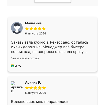
Мальвина
6 августа 2026
Заказывала кухню в Ренессанс, осталась
очень довольна. Менеджер всё быстро
посчитала, на вопросы отвечала сразу.
Замерщик приехал в субботу, подошёл к
Читать полностью
делу со всей ответственностью. Собрали
за день, ребята работали аккуратно, даже
пыли почти не было. Качество отличное,
ящики ходят плавно, ничего не скрипит.
Всё подошло как влитое.
Аринка Р.
5 августа 2026
Больше всех мне понравилось