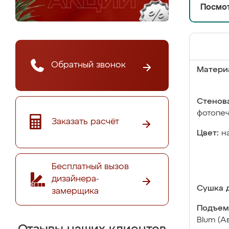
Посмот
Обратный звонок
Матери
Стенова
фотопе
Заказать расчёт
Цвет:
н
Бесплатный вызов
дизайнера-
Сушка д
замерщика
Подъем
Blum (А