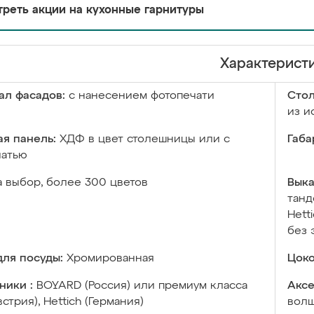
реть акции на кухонные гарнитуры
Характерист
ал фасадов:
с нанесением фотопечати
Сто
из и
я панель:
ХДФ в цвет столешницы или с
Габа
чатью
а выбор, более 300 цветов
Выка
танд
Hett
без 
ля посуды:
Хромированная
Цоко
ники :
BOYARD (Россия) или премиум класса
Аксе
встрия), Hettich (Германия)
волш