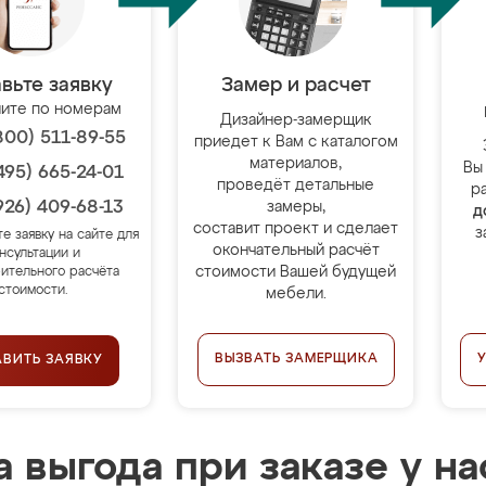
вьте заявку
Замер и расчет
ите по номерам
Дизайнер-замерщик
800) 511-89-55
приедет к Вам с каталогом
материалов,
Вы
495) 665-24-01
проведёт детальные
р
926) 409-68-13
замеры,
д
составит проект и сделает
з
те заявку на сайте для
окончательный расчёт
нсультации и
стоимости Вашей будущей
ительного расчёта
стоимости.
мебели.
ВЫЗВАТЬ ЗАМЕРЩИКА
АВИТЬ ЗАЯВКУ
 выгода при заказе у на