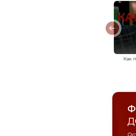
Как 
Ф
Д
Ост