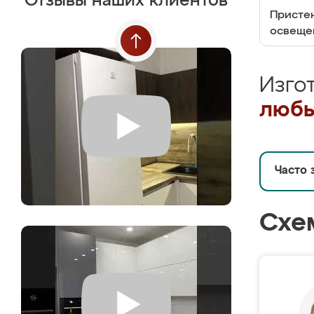
Отзывы наших клиентов
Пристен
освеще
Изго
любы
Часто 
Схе