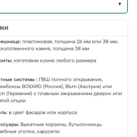
▼
ики
лешница:
пластиковая, толщина 26 мм или 38 мм;
скусственного камня, толщина 38 мм
риты:
изготовим кухню любого размера
тные системы :
ПВШ полного открывания,
ембоксы BOYARD (Россия), Blum (Австрия) или
ich (Германия) с плавным закрыванием дверок или
этой опции
ль:
в цвет фасадов или корпуса
ссуары:
Выкатные корзины, бутылочницы,
ебные уголки, карусели