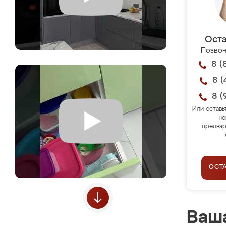
Оста
Позвон
8 (
8 (
8 (
Или оставь
ко
предвар
ОСТ
Ваша