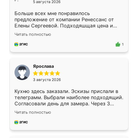
5 августа 2026
Больше всех мне понравилось
предложение от компании Ренессанс от
Елены Сергеевой. Подходяшщая цена и
короткие сроки изготовления. Приехавший
Читать полностью
для замера сотрудник Владислав
предложил по моему эскизу самый
1
подходящий вариант шкафа. Немного его
видоизменил, получилось даже лучше, чем
я хотела.
Ярослава
3 августа 2026
Кухню здесь заказали. Эскизы прислали в
телеграмм. Выбрали наиболее подходящий.
Согласовали день для замера. Через 3
недели кухня была уже готова. Остались
Читать полностью
довольны работой. Спасибо Ренессанс
мебель за качественную работу!