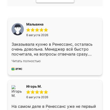
Мальвина
6 августа 2026
Заказывала кухню в Ренессанс, осталась
очень довольна. Менеджер всё быстро
посчитала, на вопросы отвечала сразу.
Замерщик приехал в субботу, подошёл к
Читать полностью
делу со всей ответственностью. Собрали
за день, ребята работали аккуратно, даже
пыли почти не было. Качество отличное,
ящики ходят плавно, ничего не скрипит.
Всё подошло как влитое.
Игорь М.
6 августа 2026
На самом деле в Ренессанс уже не первый