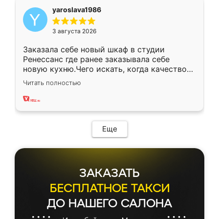
yaroslava1986
3 августа 2026
Заказала себе новый шкаф в студии
Ренессанс где ранее заказывала себе
новую кухню.Чего искать, когда качеством
вполне довольна. Служит кухня уже почти
Читать полностью
два года, нареканий нет.
Еще
ЗАКАЗАТЬ
БЕСПЛАТНОЕ ТАКСИ
ДО НАШЕГО САЛОНА