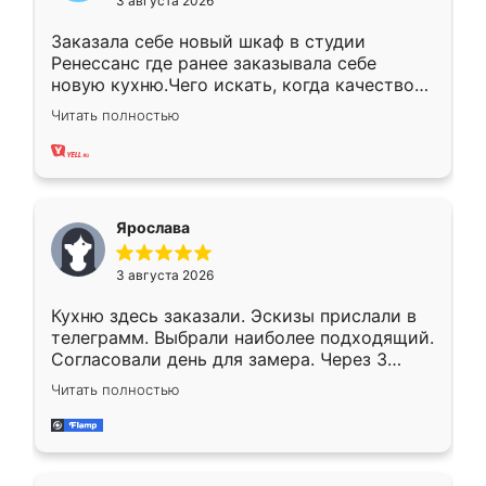
3 августа 2026
Заказала себе новый шкаф в студии
Ренессанс где ранее заказывала себе
новую кухню.Чего искать, когда качеством
вполне довольна. Служит кухня уже почти
Читать полностью
два года, нареканий нет.
Ярослава
3 августа 2026
Кухню здесь заказали. Эскизы прислали в
телеграмм. Выбрали наиболее подходящий.
Согласовали день для замера. Через 3
недели кухня была уже готова. Остались
Читать полностью
довольны работой. Спасибо Ренессанс
мебель за качественную работу!