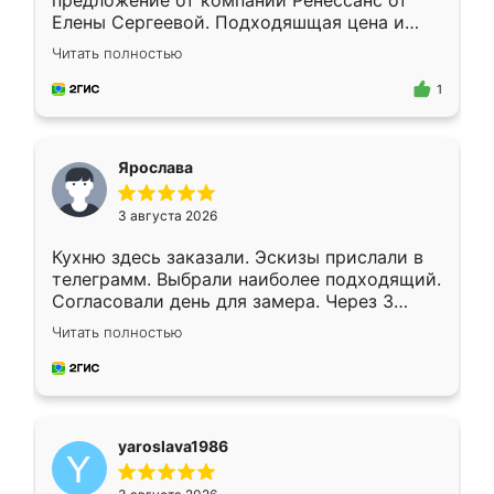
предложение от компании Ренессанс от
Елены Сергеевой. Подходяшщая цена и
короткие сроки изготовления. Приехавший
Читать полностью
для замера сотрудник Владислав
предложил по моему эскизу самый
1
подходящий вариант шкафа. Немного его
видоизменил, получилось даже лучше, чем
я хотела.
Ярослава
3 августа 2026
Кухню здесь заказали. Эскизы прислали в
телеграмм. Выбрали наиболее подходящий.
Согласовали день для замера. Через 3
недели кухня была уже готова. Остались
Читать полностью
довольны работой. Спасибо Ренессанс
мебель за качественную работу!
yaroslava1986