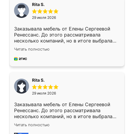
Rita S.
29 июля 2026
Заказывала мебель от Елены Сергеевой
Ренессанс. До этого рассматривала
несколько компаний, но в итоге выбрала
эту. Сначала обговорили условия, потом
Читать полностью
приехал замерщик, всё спокойно объяснил
и снял размеры. Изготовили в срок, с
доставкой тоже никаких проблем не
возникло. Сборку выполнили аккуратно,
мебель сразу встала на свое место без
Rita S.
каких-либо доработок. Качеством осталась
довольна, все выглядит так, как и ожидала.
29 июля 2026
Заказывала мебель от Елены Сергеевой
Ренессанс. До этого рассматривала
несколько компаний, но в итоге выбрала
эту. Сначала обговорили условия, потом
Читать полностью
приехал замерщик, всё спокойно объяснил