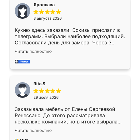
Ярослава
3 августа 2026
Кухню здесь заказали. Эскизы прислали в
телеграмм. Выбрали наиболее подходящий.
Согласовали день для замера. Через 3
недели кухня была уже готова. Остались
Читать полностью
довольны работой. Спасибо Ренессанс
мебель за качественную работу!
Rita S.
29 июля 2026
Заказывала мебель от Елены Сергеевой
Ренессанс. До этого рассматривала
несколько компаний, но в итоге выбрала
эту. Сначала обговорили условия, потом
Читать полностью
приехал замерщик, всё спокойно объяснил