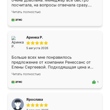
очень довольна. Менеджер всё быстро
посчитала, на вопросы отвечала сразу.
Замерщик приехал в субботу, подошёл к
Читать полностью
делу со всей ответственностью. Собрали
за день, ребята работали аккуратно, даже
пыли почти не было. Качество отличное,
ящики ходят плавно, ничего не скрипит.
Всё подошло как влитое.
Аринка Р.
5 августа 2026
Больше всех мне понравилось
предложение от компании Ренессанс от
Елены Сергеевой. Подходяшщая цена и
короткие сроки изготовления. Приехавший
Читать полностью
для замера сотрудник Владислав
предложил по моему эскизу самый
1
подходящий вариант шкафа. Немного его
видоизменил, получилось даже лучше, чем
я хотела.
Ярослава