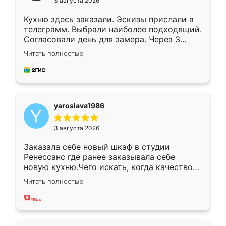
3 августа 2026
Кухню здесь заказали. Эскизы прислали в
телеграмм. Выбрали наиболее подходящий.
Согласовали день для замера. Через 3
недели кухня была уже готова. Остались
Читать полностью
довольны работой. Спасибо Ренессанс
мебель за качественную работу!
yaroslava1986
3 августа 2026
Заказала себе новый шкаф в студии
Ренессанс где ранее заказывала себе
новую кухню.Чего искать, когда качеством
вполне довольна. Служит кухня уже почти
Читать полностью
два года, нареканий нет.