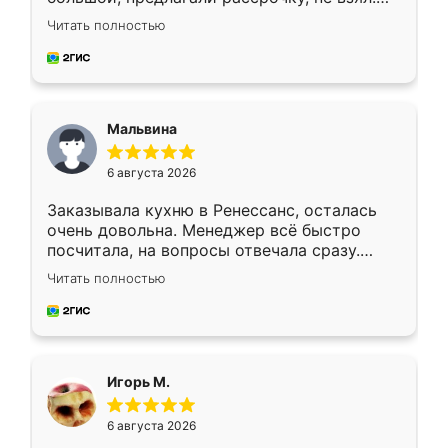
Ждал меньше месяца, сборщик с прямыми
Читать полностью
руками. По цене вышло адекватно.
Рекомендую!
Мальвина
6 августа 2026
Заказывала кухню в Ренессанс, осталась
очень довольна. Менеджер всё быстро
посчитала, на вопросы отвечала сразу.
Замерщик приехал в субботу, подошёл к
Читать полностью
делу со всей ответственностью. Собрали
за день, ребята работали аккуратно, даже
пыли почти не было. Качество отличное,
ящики ходят плавно, ничего не скрипит.
Всё подошло как влитое.
Игорь М.
6 августа 2026