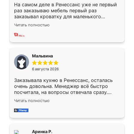
На самом деле в Ренессанс уже не первый
раз заказываю мебель первый раз
заказывал кроватку для маленького
ребёнка при его рождении ,во второй раз
Читать полностью
заказал шкаф-купе. По качеству очень
хорошее сборка достаточно быстрая,
также адекватные цены. До этого
сравнивал с разными конкурентами в этом
сегменте ,выбор у конкурентов куда
Мальвина
меньше, здесь же он более разнообразный.
Мне нравится ,если что-то потребуется из
6 августа 2026
мебели буду заказывать только здесь.
Заказывала кухню в Ренессанс, осталась
очень довольна. Менеджер всё быстро
посчитала, на вопросы отвечала сразу.
Замерщик приехал в субботу, подошёл к
Читать полностью
делу со всей ответственностью. Собрали
за день, ребята работали аккуратно, даже
пыли почти не было. Качество отличное,
ящики ходят плавно, ничего не скрипит.
Всё подошло как влитое.
Аринка Р.