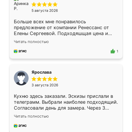
5 августа 2026
Больше всех мне понравилось
предложение от компании Ренессанс от
Елены Сергеевой. Подходяшщая цена и
короткие сроки изготовления. Приехавший
Читать полностью
для замера сотрудник Владислав
предложил по моему эскизу самый
1
подходящий вариант шкафа. Немного его
видоизменил, получилось даже лучше, чем
я хотела.
Ярослава
3 августа 2026
Кухню здесь заказали. Эскизы прислали в
телеграмм. Выбрали наиболее подходящий.
Согласовали день для замера. Через 3
недели кухня была уже готова. Остались
Читать полностью
довольны работой. Спасибо Ренессанс
мебель за качественную работу!