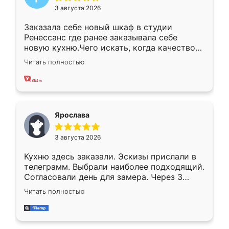
3 августа 2026
Заказала себе новый шкаф в студии
Ренессанс где ранее заказывала себе
новую кухню.Чего искать, когда качеством
вполне довольна. Служит кухня уже почти
Читать полностью
два года, нареканий нет.
Ярослава
3 августа 2026
Кухню здесь заказали. Эскизы прислали в
телеграмм. Выбрали наиболее подходящий.
Согласовали день для замера. Через 3
недели кухня была уже готова. Остались
Читать полностью
довольны работой. Спасибо Ренессанс
мебель за качественную работу!