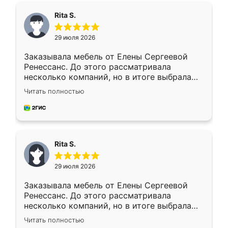
Rita S.
29 июля 2026
Заказывала мебель от Елены Сергеевой
Ренессанс. До этого рассматривала
несколько компаний, но в итоге выбрала
эту. Сначала обговорили условия, потом
Читать полностью
приехал замерщик, всё спокойно объяснил
и снял размеры. Изготовили в срок, с
доставкой тоже никаких проблем не
возникло. Сборку выполнили аккуратно,
мебель сразу встала на свое место без
Rita S.
каких-либо доработок. Качеством осталась
довольна, все выглядит так, как и ожидала.
29 июля 2026
Заказывала мебель от Елены Сергеевой
Ренессанс. До этого рассматривала
несколько компаний, но в итоге выбрала
эту. Сначала обговорили условия, потом
Читать полностью
приехал замерщик, всё спокойно объяснил