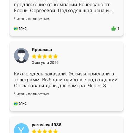
предложение от компании Ренессанс от
Елены Сергеевой. Подходяшщая цена и
короткие сроки изготовления. Приехавший
Читать полностью
для замера сотрудник Владислав
предложил по моему эскизу самый
1
подходящий вариант шкафа. Немного его
видоизменил, получилось даже лучше, чем
я хотела.
Ярослава
3 августа 2026
Кухню здесь заказали. Эскизы прислали в
телеграмм. Выбрали наиболее подходящий.
Согласовали день для замера. Через 3
недели кухня была уже готова. Остались
Читать полностью
довольны работой. Спасибо Ренессанс
мебель за качественную работу!
yaroslava1986