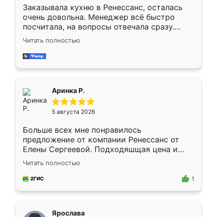
Заказывала кухню в Ренессанс, осталась
очень довольна. Менеджер всё быстро
посчитала, на вопросы отвечала сразу.
Замерщик приехал в субботу, подошёл к
Читать полностью
делу со всей ответственностью. Собрали
за день, ребята работали аккуратно, даже
пыли почти не было. Качество отличное,
ящики ходят плавно, ничего не скрипит.
Всё подошло как влитое.
Аринка Р.
5 августа 2026
Больше всех мне понравилось
предложение от компании Ренессанс от
Елены Сергеевой. Подходяшщая цена и
короткие сроки изготовления. Приехавший
Читать полностью
для замера сотрудник Владислав
предложил по моему эскизу самый
1
подходящий вариант шкафа. Немного его
видоизменил, получилось даже лучше, чем
я хотела.
Ярослава