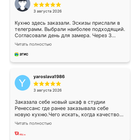
3 августа 2026
Кухню здесь заказали. Эскизы прислали в
телеграмм. Выбрали наиболее подходящий.
Согласовали день для замера. Через 3
недели кухня была уже готова. Остались
Читать полностью
довольны работой. Спасибо Ренессанс
мебель за качественную работу!
yaroslava1986
3 августа 2026
Заказала себе новый шкаф в студии
Ренессанс где ранее заказывала себе
новую кухню.Чего искать, когда качеством
вполне довольна. Служит кухня уже почти
Читать полностью
два года, нареканий нет.