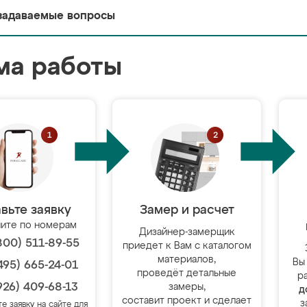
задаваемые вопросы
ма работы
вьте заявку
Замер и расчет
ите по номерам
Дизайнер-замерщик
800) 511-89-55
приедет к Вам с каталогом
материалов,
Вы
495) 665-24-01
проведёт детальные
р
926) 409-68-13
замеры,
д
составит проект и сделает
з
те заявку на сайте для