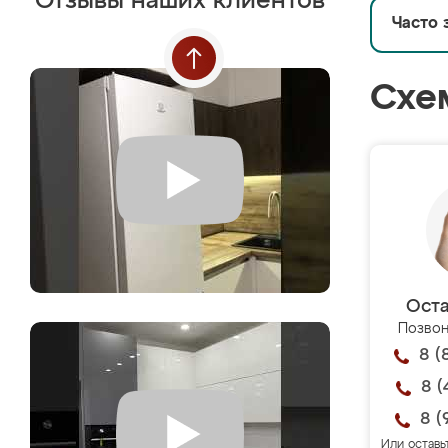
Отзывы наших клиентов
Часто 
Схе
Оста
Позвон
8 (
8 (
8 (
Или оставь