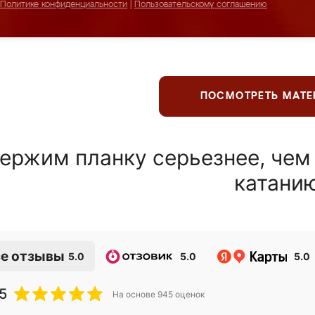
Политике конфиденциальности
|
Пользовательскому соглашению
ПОСМОТРЕТЬ МАТ
ержим планку серьезнее, чем
катани
е отзывы
5.0
5.0
5.0
5
На основе
945
оценок