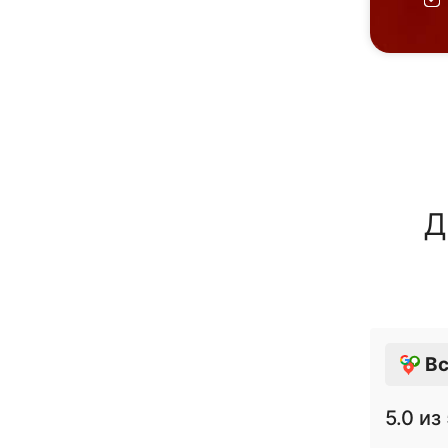
Д
Вс
5.0
из 