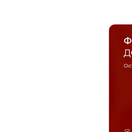
Ф
Д
Ост