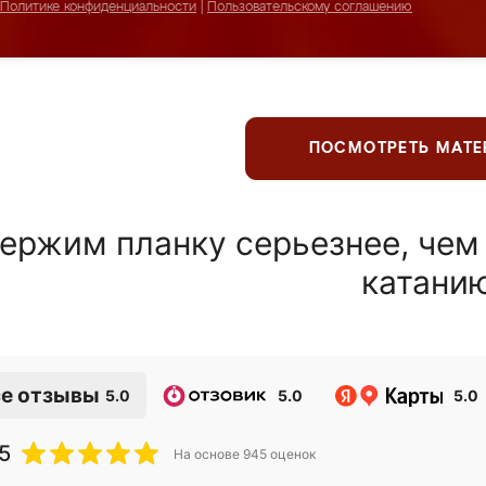
Политике конфиденциальности
|
Пользовательскому соглашению
ПОСМОТРЕТЬ МАТ
ержим планку серьезнее, чем
катани
е отзывы
5.0
5.0
5.0
5
На основе
945
оценок