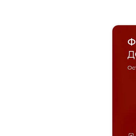
Ф
Д
Ост