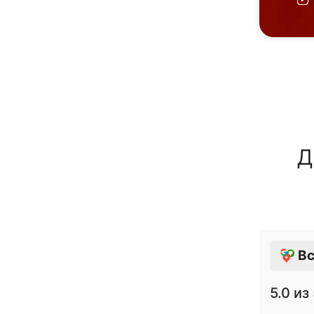
Д
Вс
5.0
из 