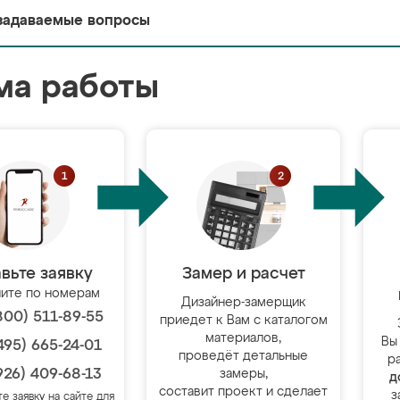
задаваемые вопросы
ма работы
вьте заявку
Замер и расчет
ите по номерам
Дизайнер-замерщик
800) 511-89-55
приедет к Вам с каталогом
материалов,
Вы
495) 665-24-01
проведёт детальные
р
926) 409-68-13
замеры,
д
составит проект и сделает
з
те заявку на сайте для