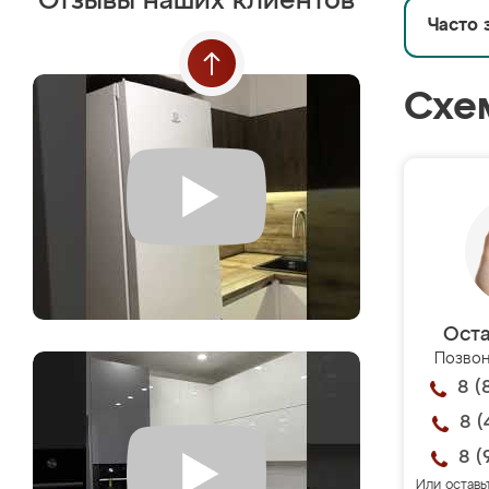
Отзывы наших клиентов
Часто 
Схе
Оста
Позвон
8 (
8 (
8 (
Или оставь