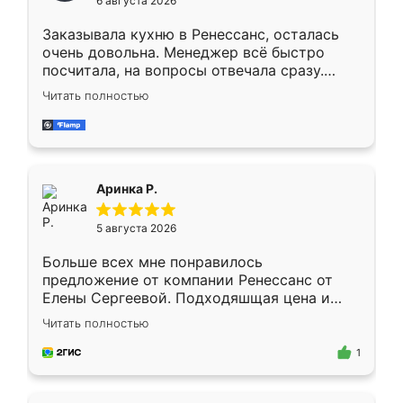
6 августа 2026
мебели буду заказывать только здесь.
Заказывала кухню в Ренессанс, осталась
очень довольна. Менеджер всё быстро
посчитала, на вопросы отвечала сразу.
Замерщик приехал в субботу, подошёл к
Читать полностью
делу со всей ответственностью. Собрали
за день, ребята работали аккуратно, даже
пыли почти не было. Качество отличное,
ящики ходят плавно, ничего не скрипит.
Всё подошло как влитое.
Аринка Р.
5 августа 2026
Больше всех мне понравилось
предложение от компании Ренессанс от
Елены Сергеевой. Подходяшщая цена и
короткие сроки изготовления. Приехавший
Читать полностью
для замера сотрудник Владислав
предложил по моему эскизу самый
1
подходящий вариант шкафа. Немного его
видоизменил, получилось даже лучше, чем