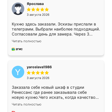
я хотела.
Ярослава
3 августа 2026
Кухню здесь заказали. Эскизы прислали в
телеграмм. Выбрали наиболее подходящий.
Согласовали день для замера. Через 3
недели кухня была уже готова. Остались
Читать полностью
довольны работой. Спасибо Ренессанс
мебель за качественную работу!
yaroslava1986
3 августа 2026
Заказала себе новый шкаф в студии
Ренессанс где ранее заказывала себе
новую кухню.Чего искать, когда качеством
вполне довольна. Служит кухня уже почти
Читать полностью
два года, нареканий нет.