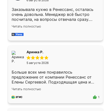
6 августа 2026
мебели буду заказывать только здесь.
Заказывала кухню в Ренессанс, осталась
очень довольна. Менеджер всё быстро
посчитала, на вопросы отвечала сразу.
Замерщик приехал в субботу, подошёл к
Читать полностью
делу со всей ответственностью. Собрали
за день, ребята работали аккуратно, даже
пыли почти не было. Качество отличное,
ящики ходят плавно, ничего не скрипит.
Всё подошло как влитое.
Аринка Р.
5 августа 2026
Больше всех мне понравилось
предложение от компании Ренессанс от
Елены Сергеевой. Подходяшщая цена и
короткие сроки изготовления. Приехавший
Читать полностью
для замера сотрудник Владислав
предложил по моему эскизу самый
1
подходящий вариант шкафа. Немного его
видоизменил, получилось даже лучше, чем