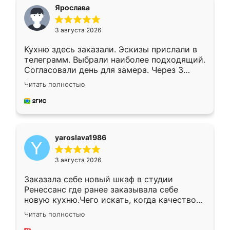
я хотела.
Ярослава
3 августа 2026
Кухню здесь заказали. Эскизы прислали в
телеграмм. Выбрали наиболее подходящий.
Согласовали день для замера. Через 3
недели кухня была уже готова. Остались
Читать полностью
довольны работой. Спасибо Ренессанс
мебель за качественную работу!
yaroslava1986
3 августа 2026
Заказала себе новый шкаф в студии
Ренессанс где ранее заказывала себе
новую кухню.Чего искать, когда качеством
вполне довольна. Служит кухня уже почти
Читать полностью
два года, нареканий нет.