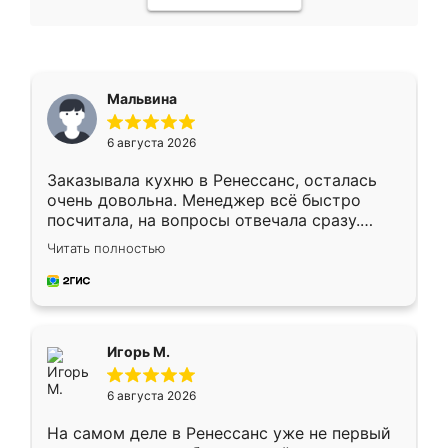
Мальвина
6 августа 2026
Заказывала кухню в Ренессанс, осталась
очень довольна. Менеджер всё быстро
посчитала, на вопросы отвечала сразу.
Замерщик приехал в субботу, подошёл к
Читать полностью
делу со всей ответственностью. Собрали
за день, ребята работали аккуратно, даже
пыли почти не было. Качество отличное,
ящики ходят плавно, ничего не скрипит.
Всё подошло как влитое.
Игорь М.
6 августа 2026
На самом деле в Ренессанс уже не первый