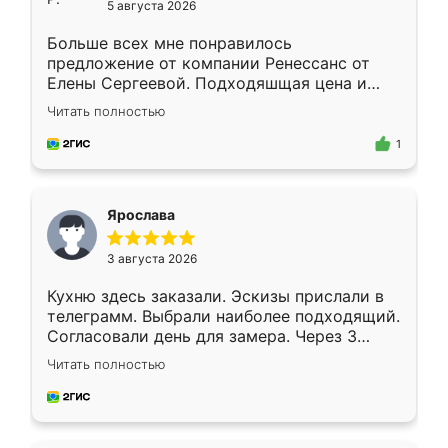
5 августа 2026
Больше всех мне понравилось
предложение от компании Ренессанс от
Елены Сергеевой. Подходяшщая цена и
короткие сроки изготовления. Приехавший
Читать полностью
для замера сотрудник Владислав
предложил по моему эскизу самый
1
подходящий вариант шкафа. Немного его
видоизменил, получилось даже лучше, чем
я хотела.
Ярослава
3 августа 2026
Кухню здесь заказали. Эскизы прислали в
телеграмм. Выбрали наиболее подходящий.
Согласовали день для замера. Через 3
недели кухня была уже готова. Остались
Читать полностью
довольны работой. Спасибо Ренессанс
мебель за качественную работу!