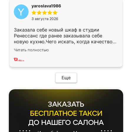
yaroslava1986
3 августа 2026
Заказала себе новый шкаф в студии
Ренессанс где ранее заказывала себе
новую кухню.Чего искать, когда качеством
вполне довольна. Служит кухня уже почти
Читать полностью
два года, нареканий нет.
Еще
ЗАКАЗАТЬ
БЕСПЛАТНОЕ ТАКСИ
ДО НАШЕГО САЛОНА