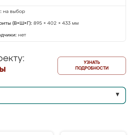
:
на выбор
риты (В×Ш×Г):
895 × 402 × 433 мм
дчики:
нет
екту:
УЗНАТЬ
лы
ПОДРОБНОСТИ
▼