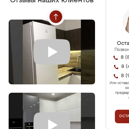
Отзывы наших клиентов
Оста
Позвон
8 (
8 (
8 (
Или оставь
ко
предвар
ОСТ