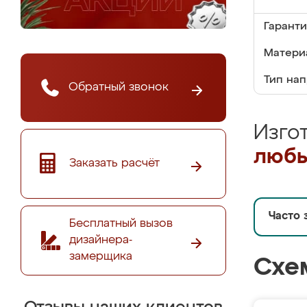
Гаранти
Матери
Тип на
Обратный звонок
Изго
любы
Заказать расчёт
Часто 
Бесплатный вызов
дизайнера-
замерщика
Схе