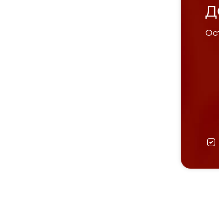
Д
Ост