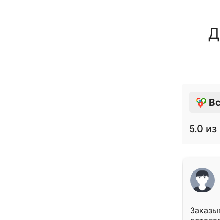
Д
Вс
5.0
из 
Заказыв