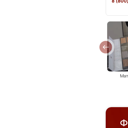
8 (800)
Мат
Ф