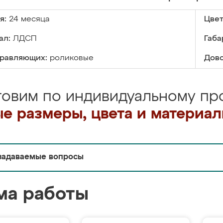
я:
24 месяца
Цвет
ал:
ЛДСП
Габа
правляющих:
роликовые
Дово
товим по индивидуальному про
е размеры, цвета и материа
задаваемые вопросы
ма работы