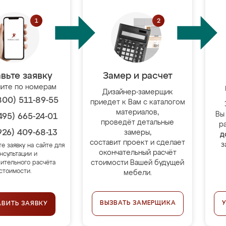
вьте заявку
Замер и расчет
ите по номерам
Дизайнер-замерщик
800) 511-89-55
приедет к Вам с каталогом
материалов,
Вы
495) 665-24-01
проведёт детальные
р
926) 409-68-13
замеры,
д
составит проект и сделает
з
те заявку на сайте для
окончательный расчёт
нсультации и
стоимости Вашей будущей
ительного расчёта
стоимости.
мебели.
ВЫЗВАТЬ ЗАМЕРЩИКА
АВИТЬ ЗАЯВКУ