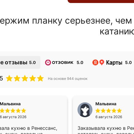
ержим планку серьезнее, чем
катани
е отзывы
5.0
5.0
5.0
5
На основе
944
оценок
Мальвина
Мальвина
6 августа 2026
6 августа 2026
ала кухню в Ренессанс,
Заказывала кухню в Ре