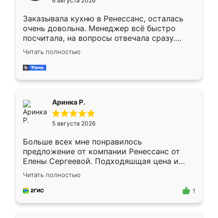
6 августа 2026
мебели буду заказывать только здесь.
Заказывала кухню в Ренессанс, осталась
очень довольна. Менеджер всё быстро
посчитала, на вопросы отвечала сразу.
Замерщик приехал в субботу, подошёл к
Читать полностью
делу со всей ответственностью. Собрали
за день, ребята работали аккуратно, даже
пыли почти не было. Качество отличное,
ящики ходят плавно, ничего не скрипит.
Всё подошло как влитое.
Аринка Р.
5 августа 2026
Больше всех мне понравилось
предложение от компании Ренессанс от
Елены Сергеевой. Подходяшщая цена и
короткие сроки изготовления. Приехавший
Читать полностью
для замера сотрудник Владислав
предложил по моему эскизу самый
1
подходящий вариант шкафа. Немного его
видоизменил, получилось даже лучше, чем