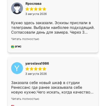
я хотела.
Ярослава
3 августа 2026
Кухню здесь заказали. Эскизы прислали в
телеграмм. Выбрали наиболее подходящий.
Согласовали день для замера. Через 3
недели кухня была уже готова. Остались
Читать полностью
довольны работой. Спасибо Ренессанс
мебель за качественную работу!
yaroslava1986
3 августа 2026
Заказала себе новый шкаф в студии
Ренессанс где ранее заказывала себе
новую кухню.Чего искать, когда качеством
вполне довольна. Служит кухня уже почти
Читать полностью
два года, нареканий нет.