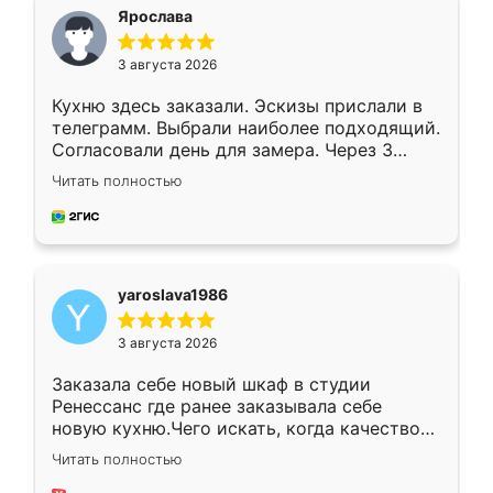
я хотела.
Ярослава
3 августа 2026
Кухню здесь заказали. Эскизы прислали в
телеграмм. Выбрали наиболее подходящий.
Согласовали день для замера. Через 3
недели кухня была уже готова. Остались
Читать полностью
довольны работой. Спасибо Ренессанс
мебель за качественную работу!
yaroslava1986
3 августа 2026
Заказала себе новый шкаф в студии
Ренессанс где ранее заказывала себе
новую кухню.Чего искать, когда качеством
вполне довольна. Служит кухня уже почти
Читать полностью
два года, нареканий нет.