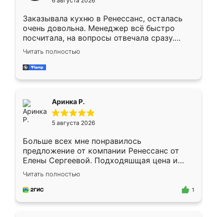
6 августа 2026
мебели буду заказывать только здесь.
Заказывала кухню в Ренессанс, осталась
очень довольна. Менеджер всё быстро
посчитала, на вопросы отвечала сразу.
Замерщик приехал в субботу, подошёл к
Читать полностью
делу со всей ответственностью. Собрали
за день, ребята работали аккуратно, даже
пыли почти не было. Качество отличное,
ящики ходят плавно, ничего не скрипит.
Всё подошло как влитое.
Аринка Р.
5 августа 2026
Больше всех мне понравилось
предложение от компании Ренессанс от
Елены Сергеевой. Подходяшщая цена и
короткие сроки изготовления. Приехавший
Читать полностью
для замера сотрудник Владислав
предложил по моему эскизу самый
1
подходящий вариант шкафа. Немного его
видоизменил, получилось даже лучше, чем