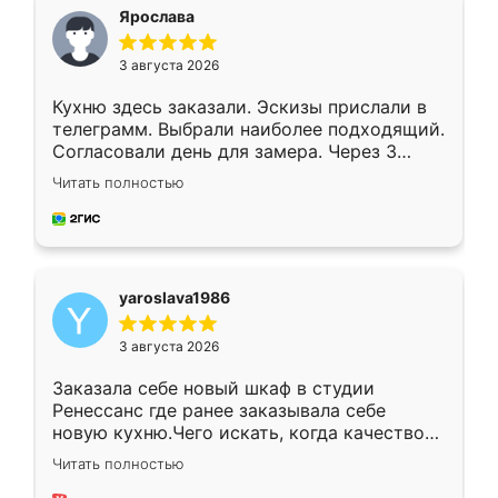
я хотела.
Ярослава
3 августа 2026
Кухню здесь заказали. Эскизы прислали в
телеграмм. Выбрали наиболее подходящий.
Согласовали день для замера. Через 3
недели кухня была уже готова. Остались
Читать полностью
довольны работой. Спасибо Ренессанс
мебель за качественную работу!
yaroslava1986
3 августа 2026
Заказала себе новый шкаф в студии
Ренессанс где ранее заказывала себе
новую кухню.Чего искать, когда качеством
вполне довольна. Служит кухня уже почти
Читать полностью
два года, нареканий нет.