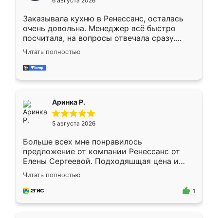
6 августа 2026
мебели буду заказывать только здесь.
Заказывала кухню в Ренессанс, осталась
очень довольна. Менеджер всё быстро
посчитала, на вопросы отвечала сразу.
Замерщик приехал в субботу, подошёл к
Читать полностью
делу со всей ответственностью. Собрали
за день, ребята работали аккуратно, даже
пыли почти не было. Качество отличное,
ящики ходят плавно, ничего не скрипит.
Всё подошло как влитое.
Аринка Р.
5 августа 2026
Больше всех мне понравилось
предложение от компании Ренессанс от
Елены Сергеевой. Подходяшщая цена и
короткие сроки изготовления. Приехавший
Читать полностью
для замера сотрудник Владислав
предложил по моему эскизу самый
1
подходящий вариант шкафа. Немного его
видоизменил, получилось даже лучше, чем